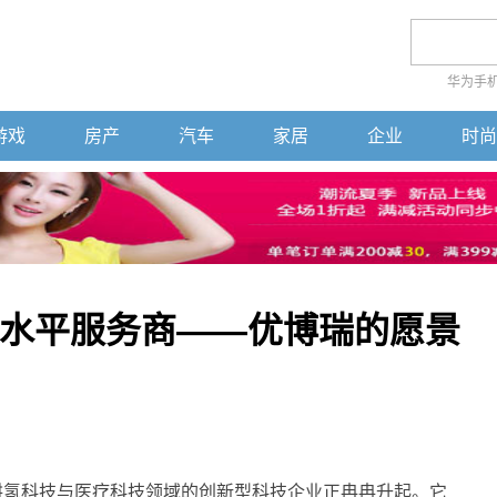
华为手
游戏
房产
汽车
家居
企业
时尚
水平服务商——优博瑞的愿景
耕氢科技与医疗科技领域的创新型科技企业正冉冉升起。它