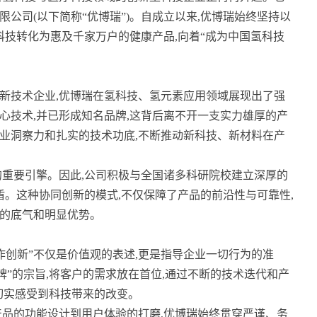
公司(以下简称“优博瑞”)。自成立以来,优博瑞始终坚持以
科技转化为惠及千家万户的健康产品,向着“成为中国氢科技
。
新技术企业,优博瑞在氢科技、氢元素应用领域展现出了强
心技术,并已形成知名品牌,这背后离不开一支实力雄厚的产
业洞察力和扎实的技术功底,不断推动新科技、新材料在产
的重要引擎。因此,公司积极与全国诸多科研院校建立深厚的
盾。这种协同创新的模式,不仅保障了产品的前沿性与可靠性,
的底气和明显优势。
合作创新”不仅是价值观的表述,更是指导企业一切行为的准
牌”的宗旨,将客户的需求放在首位,通过不断的技术迭代和产
能切实感受到科技带来的改变。
产品的功能设计到用户体验的打磨,优博瑞始终贯穿严谨、务