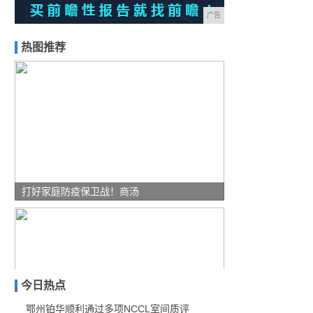
广告
热图推荐
打好家庭防疫保卫战！商汤
今日热点
鄂州铂华顺利通过多项NCCL室间质评