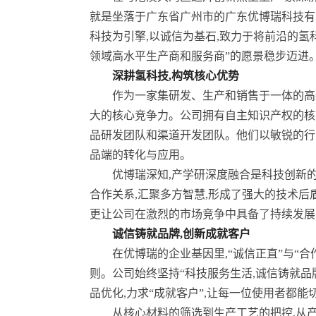
就是坐落于广东省广州市的广东优博瑞科技有限
科技为引擎,以诚信为基石,致力于将前沿的氢
领域高水平生产商和服务商”的愿景稳步迈进
深耕氢科技,构筑核心优势
作为一家集研发、生产和销售于一体的高
大的核心竞争力。公司拥有自主知识产权的核
品研发团队和渠道开发团队。他们以敏锐的行
品端的转化与应用。
优博瑞深知,产学研深度融合是科技创新
合作关系,汇聚多方智慧,形成了强大的技术后
更让公司在激烈的市场竞争中具备了持续发展
诚信铸就品牌,创新成就客户
在优博瑞的企业基因里,“诚信正直”与“
则。公司始终坚持“科技服务生活,诚信铸就品
品优化,力求“成就客户”,让每一位使用者都
从核心材料的筛选到生产工艺的把控,从