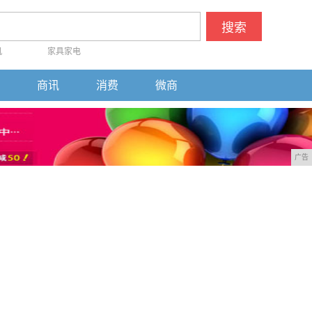
搜索
机
家具家电
商讯
消费
微商
广告