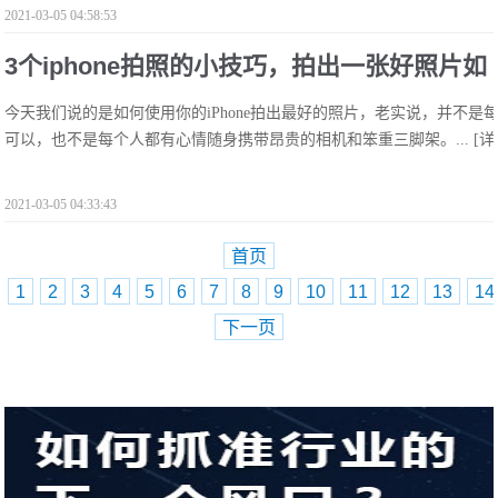
2021-03-05 04:58:53
3个iphone拍照的小技巧，拍出一张好照片如
今天我们说的是如何使用你的iPhone拍出最好的照片，老实说，并不
此简单！!
可以，也不是每个人都有心情随身携带昂贵的相机和笨重三脚架。...
[详
2021-03-05 04:33:43
首页
1
2
3
4
5
6
7
8
9
10
11
12
13
14
下一页