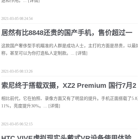
途和作用。...
[详情]
2021-03-05 08:24:54
居然有比8848还贵的国产手机，售价超过一
这款国产奢侈型手机瞄准的人群是成功人士，主打的方面是昂贵，以最
万元，最终价格不敢恭维!
称，甚至可以为你打造私人定制款。...
[详情]
2021-03-05 08:13:26
索尼终于搭载双摄，XZ2 Premium 国行7月2
相比前代，它在拍照、录像方面又有了明显的提升。手机正面搭载了5.8
日预售，多少钱你会买？!
11%，亮度提升30%。...
[详情]
2021-03-05 06:52:15
HTC VIVE虚拟现实头戴式VR设备使用体验