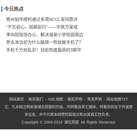
家庭
今日热点
防疫
保卫
鄂州铂华顺利通过多项NCCL室间质评
“不忘初心，砥砺前行”——华筑万家成
战！
李向阳现场办公，解决温泉小学校园周边
商汤
罗永浩当初为什么脑袋一热就做手机了？
手机千万别乱买！目前热度最高的3款华
网站首页
-
联系我们
-
XML地图
-
版权声明
-
免责声明
-
网站地图
TXT
注：凡本网注明来源湖北视窗的作品，均转载自其它媒体，转载目的在于传递更
多信息，并不代表本网赞同其观点和对其真实性负责。
Copyright © 2009-2019 湖北视窗 All Rights Reserved