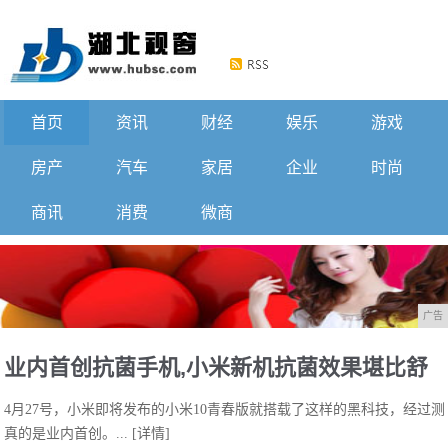
首页
资讯
财经
娱乐
游戏
房产
汽车
家居
企业
时尚
商讯
消费
微商
广告
业内首创抗菌手机,小米新机抗菌效果堪比舒
4月27号，小米即将发布的小米10青春版就搭载了这样的黑科技，经过
肤佳,技术真强!
真的是业内首创。...
[详情]