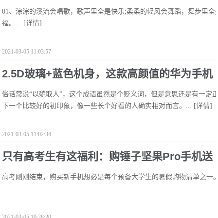
01、淙淙的溪流会唱歌，歌声里全是快乐;柔柔的轻风会舞蹈，舞步里全
上好动态图片!
福。...
[详情]
2021-03-05 11:03:57
2.5D玻璃+蓝色机身，这款高颜值的华为手机
俗话常说“以貌取人”，这个成语虽然是个贬义词，但是意思还是有一定
因太火爆现已售空!
下一个比较好的初印象，像一些长个好看的人确实相对而言。...
[详情]
2021-03-05 11:02:34
只有高考生有这福利：购锤子坚果Pro手机送
高考刚刚结束，购买新手机想必是每个预备大学生的暑假购物清单之一。如今作
耳机!
2021-03-05 10:28:20