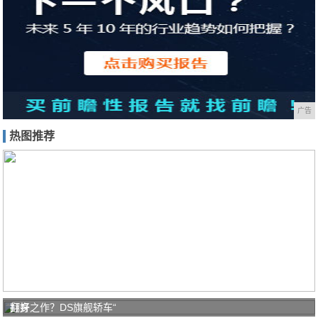
广告
热图推荐
打好
翻身之作？DS旗舰轿车“