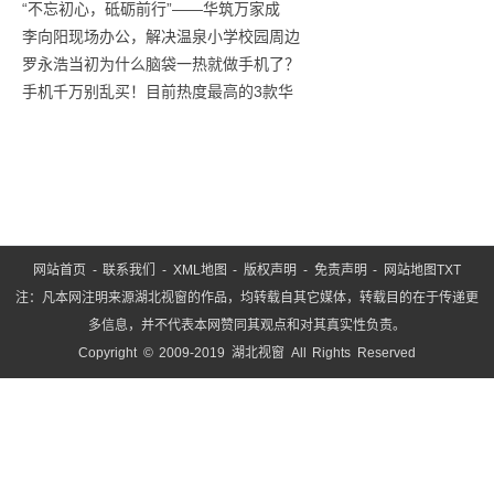
“不忘初心，砥砺前行”——华筑万家成
战！
李向阳现场办公，解决温泉小学校园周边
商汤
罗永浩当初为什么脑袋一热就做手机了？
手机千万别乱买！目前热度最高的3款华
网站首页
-
联系我们
-
XML地图
-
版权声明
-
免责声明
-
网站地图
TXT
注：凡本网注明来源湖北视窗的作品，均转载自其它媒体，转载目的在于传递更
多信息，并不代表本网赞同其观点和对其真实性负责。
Copyright © 2009-2019 湖北视窗 All Rights Reserved