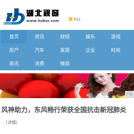
首页
资讯
财经
娱乐
游戏
房产
汽车
家居
企业
时尚
商讯
消费
微商
广告
风神助力，东风畅行荣获全国抗击新冠肺炎
...
[详情]
疫情先进集体！