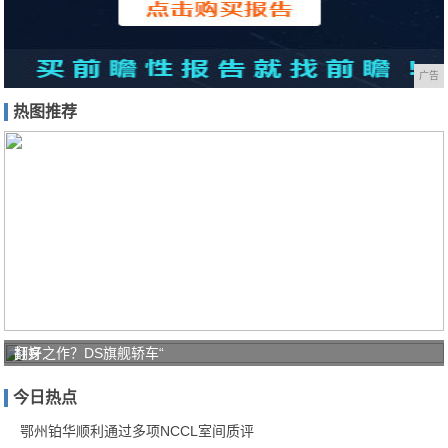
广告
热图推荐
打好
翻身之作？DS旗舰轿车“
家庭
今日热点
防疫
保卫
鄂州铂华顺利通过多项NCCL室间质评