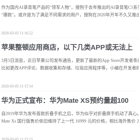
作为国内AI录音笔产品的“领军人物”，搜狗于去年推出的AI录音笔C1
哈曼指向麦设计
“爆款”。或许是为了满足不同需求的用户，搜狗在2020年开年不久又推出了
2020-03-05 11:16:22
苹果整顿应用商店，以下几类APP或无法上
3月5日消息，近日苹果公司发布通告，更新了最新的App Store开发
架
比如更改APP评论、数据收集和存储、垃圾应用程序等，小编在开发者网站
2020-03-05 11:15:54
华为正式宣布：华为Mate XS预约量超100
自2019年华为发布首款折叠手机之后，华为似乎对折叠屏手机动了真心。近
万，网友们会买吗？
Mate Xs 国行版售价依旧维持了上一代 16999 元的价格，相比海外售价 249
2020-03-05 11:15:15