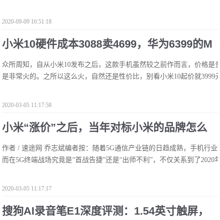
2020-09-09 16:51:18
小米10硬件成本3088卖4699，华为6399的M
众所周知，自从小米10发布之后，这款手机虽然较之前作而言，价格是贵
ate30 5G成本是多少？
是非常火的。之所以这么火，自然还是性价比，别看小米10起价就3999元
2020-03-05 11:17:58
小米“涨价”之后，当年对标小米的品牌怎么
作者 / 速途网 乔志斌编者按：随着5G通信产业链的日趋成熟，手机行
办？
而在5G终端战场究竟是“首战告捷”还是“出师不利”，不仅关系到了2020年
2020-03-05 11:17:17
搜狗AI录音笔E1深度评测：1.54英寸触屏，