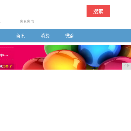
搜索
机
家具家电
商讯
消费
微商
广告