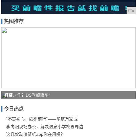
广告
热图推荐
打好
翻身之作？DS旗舰轿车“
家庭
今日热点
防疫
保卫
“不忘初心，砥砺前行”——华筑万家成
李向阳现场办公，解决温泉小学校园周边
战！
这几款动漫壁纸app你在用吗？
商汤