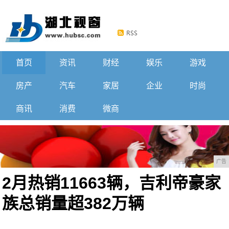
首页
资讯
财经
娱乐
游戏
房产
汽车
家居
企业
时尚
商讯
消费
微商
广告
2月热销11663辆，吉利帝豪家
族总销量超382万辆