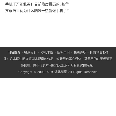
手机千万别乱买！目前热度最高的3款华
罗永浩当初为什么脑袋一热就做手机了？
网站首页
-
联系我们
-
XML地图
-
版权声明
-
免责声明
-
网站地图
TXT
注：凡本网注明来源湖北视窗的作品，均转载自其它媒体，转载目的在于传递更
多信息，并不代表本网赞同其观点和对其真实性负责。
Copyright © 2009-2019 湖北视窗 All Rights Reserved