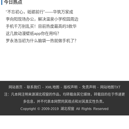
今日热点
防疫
保卫
“不忘初心，砥砺前行”——华筑万家成
李向阳现场办公，解决温泉小学校园周边
战！
手机千万别乱买！目前热度最高的3款华
商汤
这几款动漫壁纸app你在用吗？
罗永浩当初为什么脑袋一热就做手机了？
网站首页
-
联系我们
-
XML地图
-
版权声明
-
免责声明
-
网站地图
TXT
注：凡本网注明来源湖北视窗的作品，均转载自其它媒体，转载目的在于传递更
多信息，并不代表本网赞同其观点和对其真实性负责。
Copyright © 2009-2019 湖北视窗 All Rights Reserved