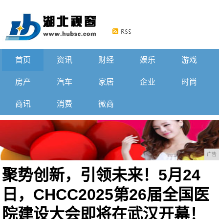
首页
资讯
财经
娱乐
游戏
房产
汽车
家居
企业
时尚
商讯
消费
微商
广告
聚势创新，引领未来！5月24
日，CHCC2025第26届全国医
院建设大会即将在武汉开幕！