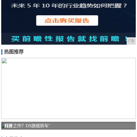
广告
热图推荐
打好
翻身之作？DS旗舰轿车“
家庭