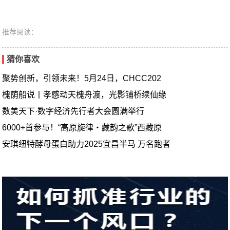
推荐阅读：
猜你喜欢
聚势创新，引领未来！5月24日，CHCC202
槐荫船说丨孝感动天槐舟渡，光影铺桥续仙缘
数美天下·数字经济先行者大会圆满举行
6000+首参与！“高原旋律・藏韵之歌”西藏原
安琪纽特酵母蛋白助力2025宜昌半马 万名跑者