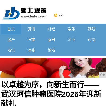
首页
资讯
财经
娱乐
游戏
房产
汽车
家居
企业
时尚
商讯
消费
微商
广告
以卓越为序，向新生而行——
武汉珂信肿瘤医院2026年迎新
献礼