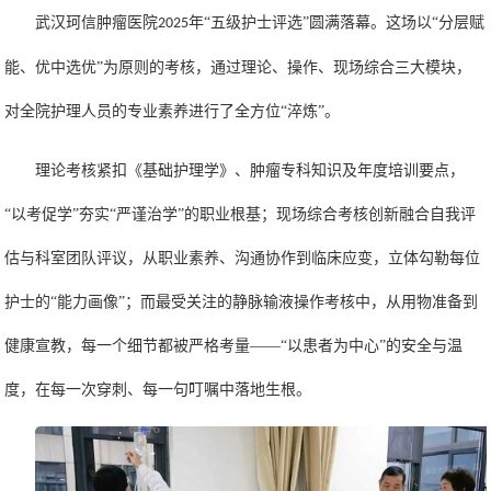
武汉珂信肿瘤医院
年“五级护士评选”圆满落幕。这场以“分层赋
2025
能、优中选优”为原则的考核，通过理论、操作、现场综合三大模块，
对全院护理人员的专业素养进行了全方位“淬炼”。
理论考核紧扣《基础护理学》、肿瘤专科知识及年度培训要点，
“以考促学”夯实“严谨治学”的职业根基；现场综合考核创新融合自我评
估与科室团队评议，从职业素养、沟通协作到临床应变，立体勾勒每位
护士的“能力画像”；而最受关注的静脉输液操作考核中，从用物准备到
健康宣教，每一个细节都被严格考量——“以患者为中心”的安全与温
度，在每一次穿刺、每一句叮嘱中落地生根。