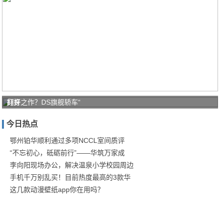
打好
翻身之作？DS旗舰轿车“
家庭
今日热点
防疫
保卫
鄂州铂华顺利通过多项NCCL室间质评
“不忘初心，砥砺前行”——华筑万家成
战！
李向阳现场办公，解决温泉小学校园周边
商汤
手机千万别乱买！目前热度最高的3款华
这几款动漫壁纸app你在用吗？