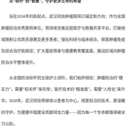
从
“标杆”到“普惠”，守护更多生命的希望
站在
年的新起点，
武汉
珂信肿瘤医院已锚定新方向：作为全国
2026
肿瘤防治优秀案例单位，将持续完善远程医疗与数据共享平台，打破地
域限制让优质资源惠及更多患者；强化科研与临床结合，探索肿瘤免疫
及综合治疗新路径；扩大基层筛查与健康教育覆盖面，推动区域内肿瘤
防治水平整体提升。
从全国防治标杆到五级护士进阶，我们始终相信：肿瘤防治的
“
硬
实力
”
，需要
“
软关怀
”
来托举；医疗技术的
“
精准度
”
，需要
“
人性化
”
来升
华。
年，
武汉
珂信将继续以患者为中心，用更前沿的技术、更温暖
2026
的守护，为健康中国建设贡献珂信力量
——因为每一个生命都值得被全
力以赴。