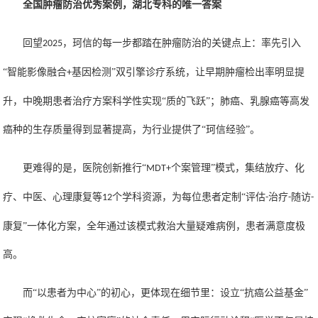
全国肿瘤防治优秀案例，湖北专科的唯一答案
回望
，珂信的每一步都踏在肿瘤防治的关键点上：率先引入
2025
“智能影像融合
基因
检测
”双引擎诊疗系统，让早期肿瘤检出率
明
显提
+
升
，中晚期患者治疗方案
科学性
实现
“质的飞跃”；肺癌、乳腺癌等高发
癌种的
生存质量得到显著提高
，为行业提供了
“珂信经验”。
更难得的是，医院创新推行
“
个案管理”模式，集结放疗、化
MDT+
疗、中医、心理康复等
个学科资源，为每位患者定制“评估
治疗
随访
12
-
-
-
康复”一体化方案，全年通过该模式救治大量疑难病例，患者满意度极
高。
而
“以患者为中心”的初心，更体现在细节里：设立“抗癌公益基金”