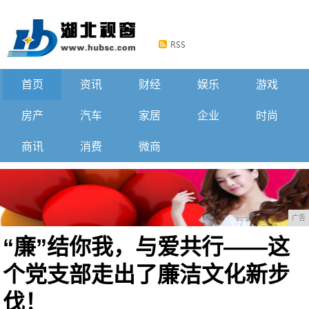
首页
资讯
财经
娱乐
游戏
房产
汽车
家居
企业
时尚
商讯
消费
微商
广告
“廉”结你我，与爱共行——这
个党支部走出了廉洁文化新步
伐！