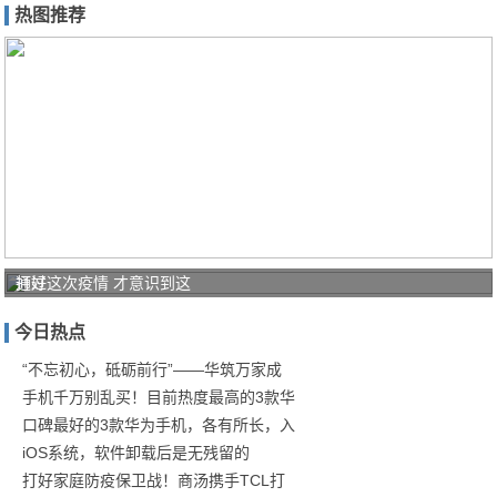
热图推荐
打好
通过这次疫情 才意识到这
家庭
今日热点
防疫
保卫
“不忘初心，砥砺前行”——华筑万家成
手机千万别乱买！目前热度最高的3款华
战！
口碑最好的3款华为手机，各有所长，入
商汤
iOS系统，软件卸载后是无残留的
打好家庭防疫保卫战！商汤携手TCL打