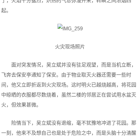
了，火焰十分猛烈，炽热的气息弥漫开来，转瞬之间浓烟四
起。
火灾现场照片
面对突发情况，吴立斌并没有驻足观望，而是当机立断，
飞奔去保安亭通知了保安。由于物业取灭火器还需要一些时
间，他又立即折返到火灾现场。这时明火已越烧越高，将花园
中晾晒的衣服都尽数烧着，虽然二楼的邻居正在尝试用水盆灭
火，但效果甚微。
险情当下，吴立斌没有退缩，毫不犹豫地冲进了花园。那
一刻，他来不及想自己也是处于危险之中，而是头脑十分清醒