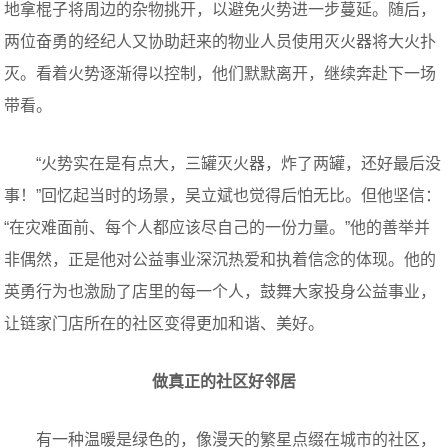
地拿棍子将周边的杂物挑开，以避免火势进一步蔓延。随后，
两位奋勇的经纪人又协助赶来的物业人员使用灭火器将大火扑
灭。看着火势逐渐得以控制，他们默默离开，继续奔赴下一场
带看。
“火势实在是有点大，三罐灭火器，炸了两罐，还好最后没
事！”回忆起当时的场景，吴立斌也觉得后怕无比。但他坚信：
“在灾难面前、每个人都应该尽自己的一份力量。”他的善举并
非偶然，正是他对公益事业深沉热爱和执着信念的体现。他的
英勇行为也激励了店里的每一个人，鼓舞大家投身公益事业，
让链家门店所在的社区变得更加和谐、美好。
做真正的社区好邻居
有一种温暖是绿色的，像漫天的繁星点缀在城市的社区，