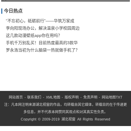
家庭
今日热点
防疫
保卫
“不忘初心，砥砺前行”——华筑万家成
李向阳现场办公，解决温泉小学校园周边
战！
这几款动漫壁纸app你在用吗？
商汤
手机千万别乱买！目前热度最高的3款华
罗永浩当初为什么脑袋一热就做手机了？
网站首页
-
联系我们
-
XML地图
-
版权声明
-
免责声明
-
网站地图
TXT
注：凡本网注明来源湖北视窗的作品，均转载自其它媒体，转载目的在于传递更
多信息，并不代表本网赞同其观点和对其真实性负责。
Copyright © 2009-2019 湖北视窗 All Rights Reserved