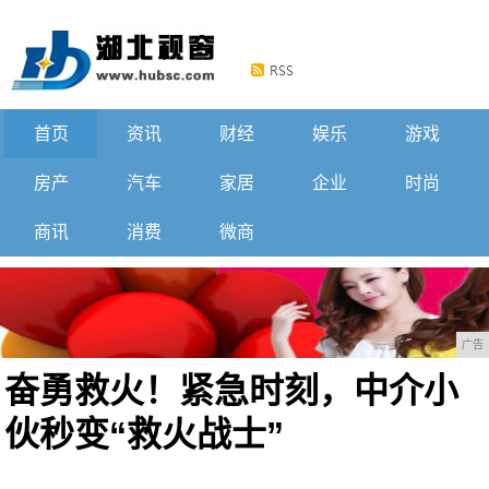
首页
资讯
财经
娱乐
游戏
房产
汽车
家居
企业
时尚
商讯
消费
微商
广告
奋勇救火！紧急时刻，中介小
伙秒变“救火战士”