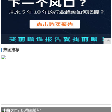
广告
热图推荐
打好
翻身之作？DS旗舰轿车“