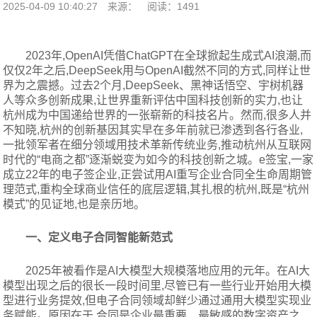
2025-04-09 10:40:27
来源：
阅读：1491
2023年,OpenAI凭借ChatGPT在全球掀起生成式AI浪潮,而
仅仅2年之后,DeepSeek用与OpenAI截然不同的方式,同样让世
界为之震撼。过去2个月,DeepSeek、黑神话悟空、宇树机器
人等众多创新成果,让世界重新评估中国科技创新的实力,也让
杭州成为中国递给世界的一张崭新的科技名片。然而,很多人并
不知晓,杭州的创新基因其实早在多年前就已渗透到各行各业,
一批领军者在细分领域用技术革新传统业务,推动杭州从互联网
时代的“电商之都”逐渐蜕变为如今的科技创新之城。e签宝,一家
成立22年的电子签企业,正尝试用AI重写企业合同全生命周期管
理范式,重构全球商业信任的底层逻辑,其扎根的杭州,既是“杭州
模式”的见证地,也是亲历地。
一、定义电子合同智能新范式
2025年被看作是AI大模型大规模落地应用的元年。在AI大
模型出现之后的很长一段时间里,尽管已有一些行业开始用大模
型进行业务提效,但电子合同领域却鲜少通过通用大模型实现业
务赋能。原因在于,合同是企业最重要、最敏感的数字资产之