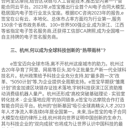
合阿里达摩院,结合区块链与人工智能技术,推出业内第一个智
能合同云平台。2023年,e签宝推出行业首个AI电子合同大模型,
稳居国内电子签行业龙头宝座。根据IDC咨询2023年的报告,e
签宝在公有云、本地化、总体市占率方面均为行业第一,服务
150余个省市政务系统、100+世界500强企业,成为浙江、江西
等省指定电子签名服务商,还获得工信部CA牌照,成为全国唯一
自主持牌的电子签名服务商。
三、杭州,何以成为全球科技创新的“热带雨林”?
e签宝迈向全球市场,离不开杭州这座城市的助力。杭州过
去20年孕育了阿里、网易等巨头,如今正批量生产新一代全球科
技名片。杭州政策给予科技企业充分支持,如“最多跑一次”改
革、“5050计划”等,为企业提供全周期支持。e签宝早期获“雏鹰
计划”资金加速区块链存证技术落地,宇树科技获滨江区资助推
动消费级机器人量产。杭州还形成“高校突破基础理论 - 实验室
转化技术 - 企业落地应用”的协同链条,e签宝与达摩院合作打造
智能合同云平台。杭州的“创新基因”吸引全球高精尖人才,2023
年人才净流入率连续6年居全国第一。未来,当e签宝的电子合同
大模型在纽约律所上线,杭州将向世界证明中国创新的生命力,
其与科技企业的“双向成就”也将成为让世界认识中国科技的最