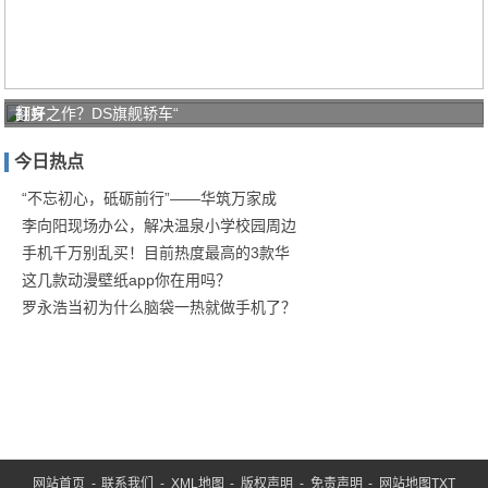
打好
翻身之作？DS旗舰轿车“
家庭
今日热点
防疫
保卫
“不忘初心，砥砺前行”——华筑万家成
李向阳现场办公，解决温泉小学校园周边
战！
手机千万别乱买！目前热度最高的3款华
商汤
这几款动漫壁纸app你在用吗？
罗永浩当初为什么脑袋一热就做手机了？
网站首页
-
联系我们
-
XML地图
-
版权声明
-
免责声明
-
网站地图
TXT