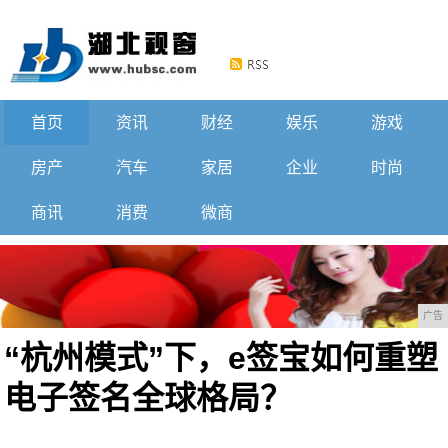
首页
资讯
财经
娱乐
游戏
房产
汽车
家居
企业
时尚
商讯
消费
微商
广告
“杭州模式”下，e签宝如何重塑
电子签名全球格局？