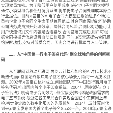
双重加密技术,从电子合同上传到模型处理,再到最终结果输出
实现双重加密。为了降低用户使用成本,e签宝电子合同大模型
通过小模型组合和任务调度系统,将单份电子合同处理成本降至
行业最低。目前,e签宝的AI电子合同大模型已渗透进多个场景,
重构企业电子合同全生命周期管理范式,其合同审阅功能可协助
公司法务成员提升处理效率、降低合同风险;合同比对功能可让
用户快速识别文件内容是否遭篡改;合同签署完成后,用户可根
据合同模板等信息设置自动归档规则;同时,e签宝还提供合同履
约提醒功能,支持对纸质合同、历史合同进行批量导入与管理。
二、从“中国第一行电子签名代码”到全球独角兽的创新密
码
从互联网到移动互联网,再到云计算和如今的AI时代,技术不
断迭代,而e签宝始终聚焦电子签名核心场景,引领每一场技术浪
潮。2002年,e签宝在杭州成立,创始团队写下中国首行商用电子
签名代码,推出国内首个电子印章系统。2004年,国家颁布《电
子签名法》明确电子合同效力,e签宝借势推出适配政府需求的
电子签章系统,与浙江省工商局合作实现全国首个工商网上年
检,初步奠定政务数字化服务的先发优势。2014年,云计算时代
到来,e签宝发布国内首个电子签名SaaS平台。2019年,e签宝联