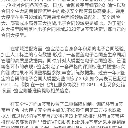
一,企业对合同各项条款、日期、金额数字等细节的准确性以及
合同全生命周期管理流程中的数据安全都有着极高要求。通用
大模型在垂直领域的应用通常会面临领域适配难、安全风险
大、部署成本高等三大挑战,电子合同领域更是如此。为了能让
AI大模型顺利落地电子合同领域,2023年,e签宝决定训练自己的
合同大模型。
在领域适配方面,e签宝结合自身多年积累的电子合同经验,
加上人工标注的专有数据,形成了一套覆盖电子合同全生命周期
管理的高质量数据集。同时,针对大模型在电子合同签署、管理
等各环节的表现,e签宝制定了一套严格的评测标准,并根据每次
的测试结果不断调整模型参数,丰富训练数据集。过去一年,e签
宝将自研的电子合同大模型完整训练了39次,如今其表现已超过
GPT - 4。例如在一份《终止服务协议》中,GPT - 4出现多处错
误,而e签宝则能准确提取相关信息。
在安全性方面,e签宝设置了三重保障机制。训练环节,e签
宝电子合同大模型完全自主研发,不依赖任何第三方技术或数
据,训练过程均在e签宝自己的服务器上完成;推理环节,e签宝将
推理服务部署在阿里云的VPC服务上;此外,e签宝还采用端到端