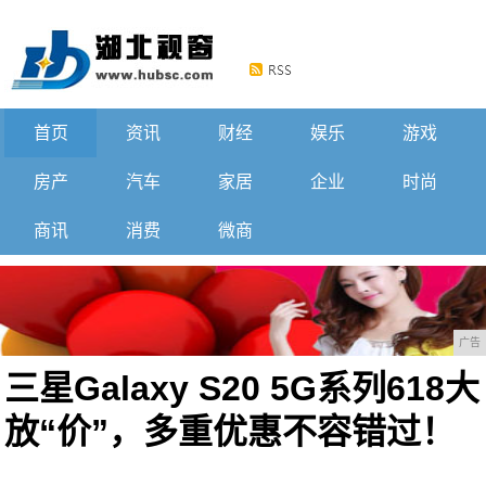
首页
资讯
财经
娱乐
游戏
房产
汽车
家居
企业
时尚
商讯
消费
微商
广告
三星Galaxy S20 5G系列618大
放“价”，多重优惠不容错过！