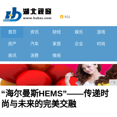
首页
资讯
财经
娱乐
游戏
房产
汽车
家居
企业
时尚
商讯
消费
微商
广告
“海尔曼斯HEMS”——传递时
尚与未来的完美交融