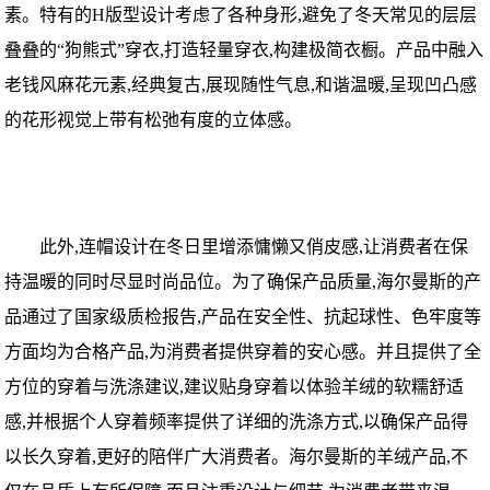
素。特有的H版型设计考虑了各种身形,避免了冬天常见的层层
叠叠的“狗熊式”穿衣,打造轻量穿衣,构建极简衣橱。产品中融入
老钱风麻花元素,经典复古,展现随性气息,和谐温暖,呈现凹凸感
的花形视觉上带有松弛有度的立体感。
此外,连帽设计在冬日里增添慵懒又俏皮感,让消费者在保
持温暖的同时尽显时尚品位。为了确保产品质量,海尔曼斯的产
品通过了国家级质检报告,产品在安全性、抗起球性、色牢度等
方面均为合格产品,为消费者提供穿着的安心感。并且提供了全
方位的穿着与洗涤建议,建议贴身穿着以体验羊绒的软糯舒适
感,并根据个人穿着频率提供了详细的洗涤方式,以确保产品得
以长久穿着,更好的陪伴广大消费者。海尔曼斯的羊绒产品,不