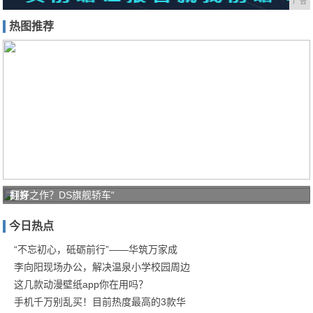
广告
热图推荐
打好
翻身之作？DS旗舰轿车“
家庭
今日热点
防疫
保卫
“不忘初心，砥砺前行”——华筑万家成
李向阳现场办公，解决温泉小学校园周边
战！
这几款动漫壁纸app你在用吗？
商汤
手机千万别乱买！目前热度最高的3款华