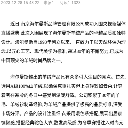
2023-12-28 15:43:22
来源：
阅读：1323
近日,南京海尔曼斯品牌管理有限公司成功入围央视新媒体
直播盛典,此次入围展现了海尔曼斯羊绒产品的卓越品质和独特
设计。海尔曼斯自1993年创立以来,一直致力于以天然环保为理
念,以匠心工艺、现代美学为标准,通过30年的不懈努力,已成为
中国顶尖的羊绒时尚品牌之一。
海尔曼斯推出的羊绒产品具有众多引人注目的亮点。首先,
选用A级100%山羊绒,以确保克重扎实但上身轻软如云朵,让穿
着者在寒冷的冬日中感受到温暖舒适。公司积累了30年的羊
毛、羊绒衫制造经验,为羊绒产品提供了极高的品质标准,深受
市场好评。产品的设计注重细节,采用暖色系搭配,展现出居家
慵懒感,搭配经典驼色大衣,散发高级感,为冬季穿搭注入时尚元