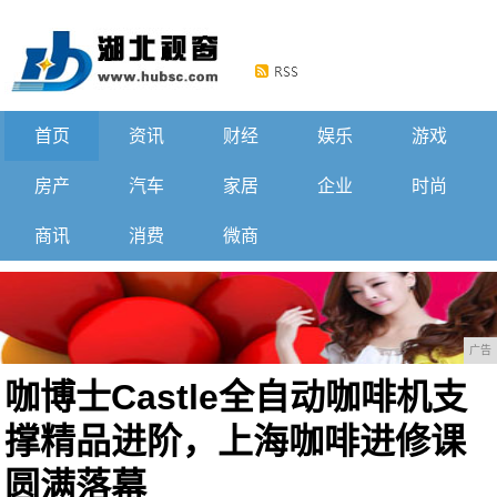
首页
资讯
财经
娱乐
游戏
房产
汽车
家居
企业
时尚
商讯
消费
微商
广告
咖博士Castle全自动咖啡机支
撑精品进阶，上海咖啡进修课
圆满落幕