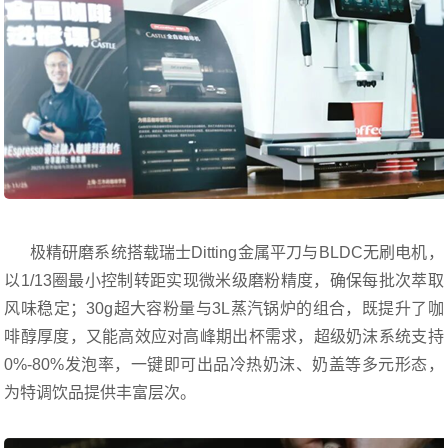
极精研磨系统搭载瑞士Ditting金属平刀与BLDC无刷电机，
以1/13圈最小控制转距实现微米级磨粉精度，确保每批次萃取
风味稳定；30g超大容粉量与3L蒸汽锅炉的组合，既提升了咖
啡醇厚度，又能高效应对高峰期出杯需求，超级奶沫系统支持
0%-80%发泡率，一键即可出品冷热奶沫、奶盖等多元形态，
为特调饮品提供丰富层次。