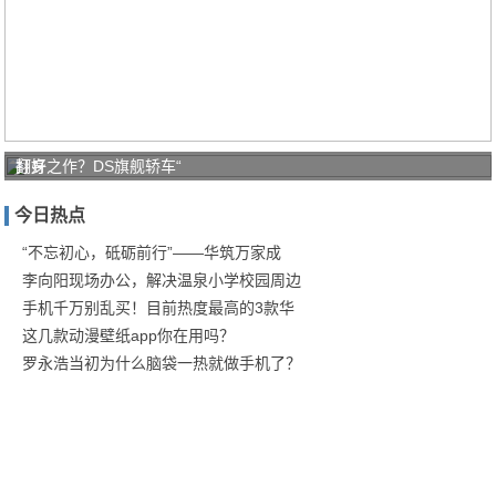
打好
翻身之作？DS旗舰轿车“
家庭
今日热点
防疫
保卫
“不忘初心，砥砺前行”——华筑万家成
李向阳现场办公，解决温泉小学校园周边
战！
手机千万别乱买！目前热度最高的3款华
商汤
这几款动漫壁纸app你在用吗？
罗永浩当初为什么脑袋一热就做手机了？