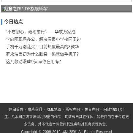
打好
翻身之作？DS旗舰轿车“
家庭
今日热点
防疫
保卫
“不忘初心，砥砺前行”——华筑万家成
李向阳现场办公，解决温泉小学校园周边
战！
手机千万别乱买！目前热度最高的3款华
商汤
罗永浩当初为什么脑袋一热就做手机了？
这几款动漫壁纸app你在用吗？
网站首页
-
联系我们
-
XML地图
-
版权声明
-
免责声明
-
网站地图
TXT
注：凡本网注明来源湖北视窗的作品，均转载自其它媒体，转载目的在于传递更
多信息，并不代表本网赞同其观点和对其真实性负责。
Copyright © 2009-2019 湖北视窗 All Rights Reserved