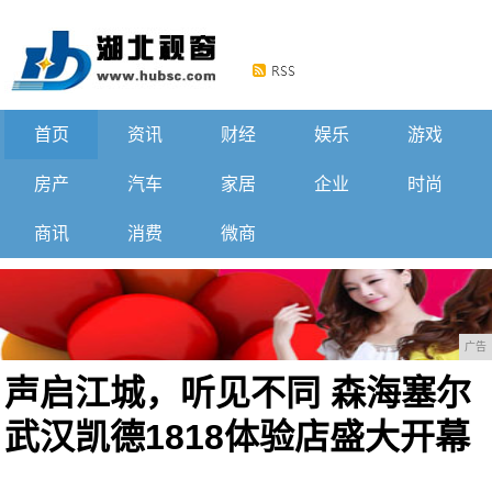
首页
资讯
财经
娱乐
游戏
房产
汽车
家居
企业
时尚
商讯
消费
微商
广告
声启江城，听见不同 森海塞尔
武汉凯德1818体验店盛大开幕