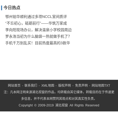
家庭
今日热点
防疫
保卫
鄂州铂华顺利通过多项NCCL室间质评
“不忘初心，砥砺前行”——华筑万家成
战！
李向阳现场办公，解决温泉小学校园周边
商汤
罗永浩当初为什么脑袋一热就做手机了？
手机千万别乱买！目前热度最高的3款华
网站首页
-
联系我们
-
XML地图
-
版权声明
-
免责声明
-
网站地图
TXT
注：凡本网注明来源湖北视窗的作品，均转载自其它媒体，转载目的在于传递更
多信息，并不代表本网赞同其观点和对其真实性负责。
Copyright © 2009-2019 湖北视窗 All Rights Reserved