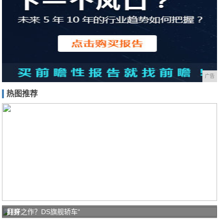
广告
热图推荐
打好
翻身之作？DS旗舰轿车“