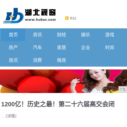
首页
资讯
财经
娱乐
游戏
房产
汽车
家居
企业
时尚
商讯
消费
微商
广告
1200亿！历史之最！第二十六届高交会闭
...
[详情]
幕！