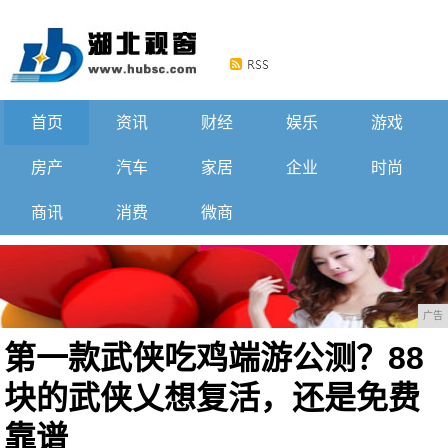
首页
资讯
财经
娱乐
游戏
房产
汽车
家居
企业
时尚
商讯
消费
微商
广告
第一款武侠吃鸡端游公测？88
块的武侠乂想复活，还是免费
靠谱