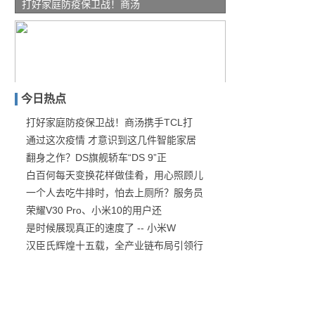
打好家庭防疫保卫战！商汤
今日热点
打好家庭防疫保卫战！商汤携手TCL打
通过这次疫情 才意识到这几件智能家居
通过这次疫情 才意识到这
翻身之作？DS旗舰轿车“DS 9”正
白百何每天变换花样做佳肴，用心照顾儿
一个人去吃牛排时，怕去上厕所？服务员
荣耀V30 Pro、小米10的用户还
是时候展现真正的速度了 -- 小米W
汉臣氏辉煌十五载，全产业链布局引领行