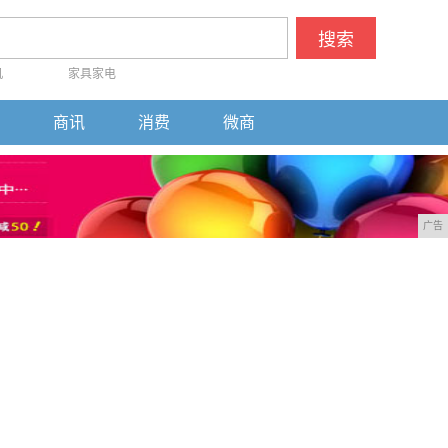
搜索
机
家具家电
商讯
消费
微商
广告