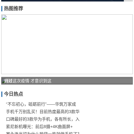
热图推荐
打好
通过这次疫情 才意识到这
家庭
今日热点
防疫
保卫
“不忘初心，砥砺前行”——华筑万家成
手机千万别乱买！目前热度最高的3款华
战！
口碑最好的3款华为手机，各有所长，入
商汤
索尼新机曝光：前后8摄+4K曲面屏+
罗永浩当初为什么脑袋一热就做手机了？