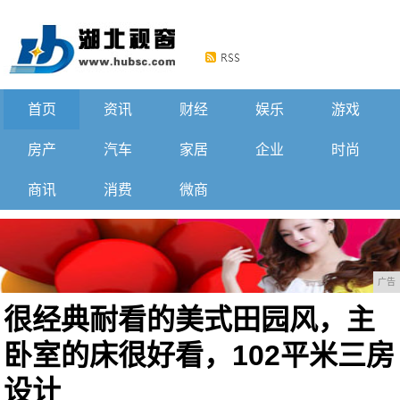
首页
资讯
财经
娱乐
游戏
房产
汽车
家居
企业
时尚
商讯
消费
微商
广告
很经典耐看的美式田园风，主
卧室的床很好看，102平米三房
设计