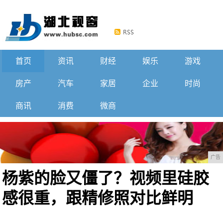
首页
资讯
财经
娱乐
游戏
房产
汽车
家居
企业
时尚
商讯
消费
微商
广告
杨紫的脸又僵了？视频里硅胶
感很重，跟精修照对比鲜明