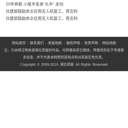
20年奔跑 小尾羊变身“头羊” 走向
住建部鼓励房企应用无人机复工，奇志科
住建部鼓励房企应用无人机复工，奇志科
网站首页
-
联系我们
-
老版地图
-
版权声明
-
免责声明
-
网站地图
注：凡本网注明来源湖北视窗的作品，均转载自其它媒体，转载目的在于传递更
多信息，并不代表本网赞同其观点和对其真实性负责。
Copyright © 2009-2019 湖北视窗 All Rights Reserved