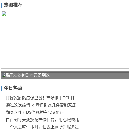
热图推荐
打好
通过这次疫情 才意识到这
家庭
今日热点
防疫
保卫
打好家庭防疫保卫战！商汤携手TCL打
通过这次疫情 才意识到这几件智能家居
战！
翻身之作？DS旗舰轿车“DS 9”正
商汤
白百何每天变换花样做佳肴，用心照顾儿
一个人去吃牛排时，怕去上厕所？服务员