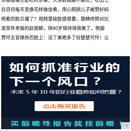
佟丽娅每天必吃的水果，大多数姑娘不敢吃，吃出七
白百何每天变换花样做佳肴，用心照顾儿子被赞好妈
杨紫的脸又僵了？视频里硅胶感很重，跟精修照对比
发现年老版的赵丽颖，快60岁保持得很美了，侧面
贾玲五官换热巴脸上：没了美艳多了份楚楚可怜！让
广告