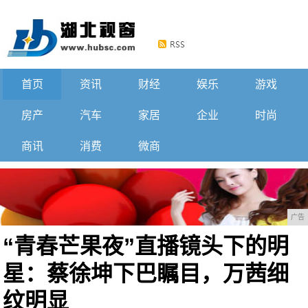
首页
资讯
财经
娱乐
游戏
房产
汽车
家居
企业
时尚
商讯
消费
微商
广告
“青春芒果夜”直播镜头下的明
星：蔡徐坤下巴瞩目，万茜细
纹明显