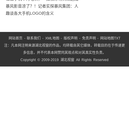
暴风影音凉了？！记者实探暴风集团：人
趣谈各大手机LOGO的含义
网站首页
-
联系我们
-
XML地图
-
版权声明
-
免责声明
-
网站地图
TXT
注：凡本网注明来源湖北视窗的作品，均转载自其它媒体，转载目的在于传递更
多信息，并不代表本网赞同其观点和对其真实性负责。
Copyright © 2009-2019 湖北视窗 All Rights Reserved