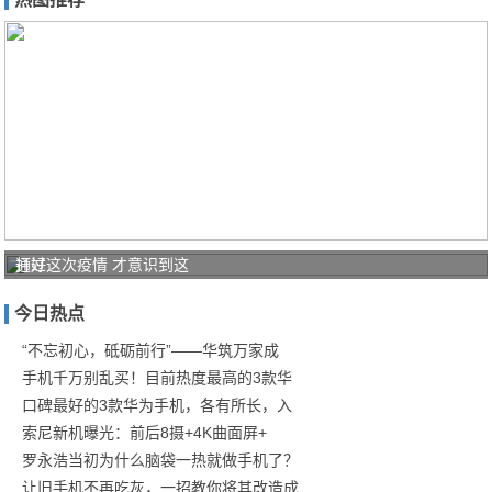
打好
通过这次疫情 才意识到这
家庭
今日热点
防疫
保卫
“不忘初心，砥砺前行”——华筑万家成
手机千万别乱买！目前热度最高的3款华
战！
口碑最好的3款华为手机，各有所长，入
商汤
索尼新机曝光：前后8摄+4K曲面屏+
罗永浩当初为什么脑袋一热就做手机了？
让旧手机不再吃灰，一招教你将其改造成