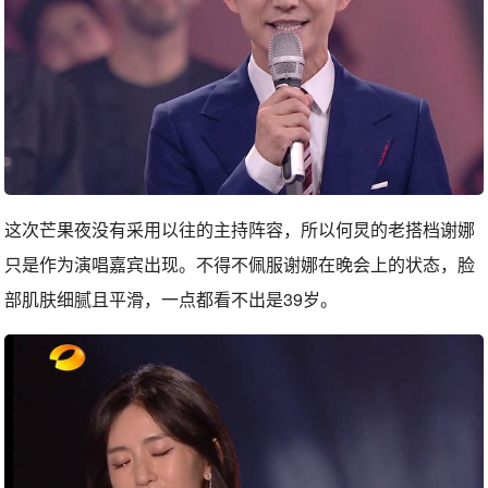
这次芒果夜没有采用以往的主持阵容，所以何炅的老搭档谢娜
只是作为演唱嘉宾出现。不得不佩服谢娜在晚会上的状态，脸
部肌肤细腻且平滑，一点都看不出是39岁。