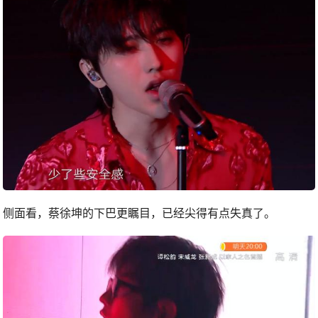
侧面看，蔡徐坤的下巴更瞩目，已经尖得有点失真了。