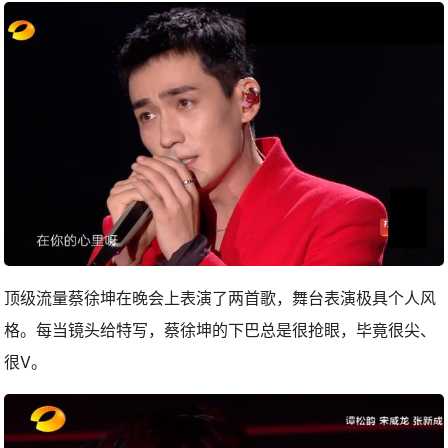
顶级流量蔡徐坤在晚会上表演了两首歌，舞台表演极具个人风
格。每当镜头给特写，蔡徐坤的下巴总是很抢眼，毕竟很尖、
很V。