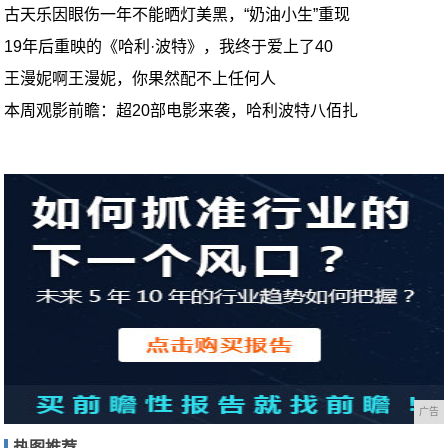
古天乐因眼伤一年不能晒灯美黑，“奶油小生”重现
19年后重映的《哈利·波特》，我终于爱上了40
王漫妮啊王漫妮，你果然配不上任何人
本周观影前瞻：超20部电影来袭，哈利波特八佰扎
广告
热图推荐