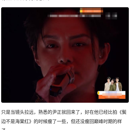
只是当镜头拉远，熟悉的尹正就回来了，好在他已经比拍《鬓
边不是海棠红》的时候瘦了一些，但还没瘦回巅峰时期的样