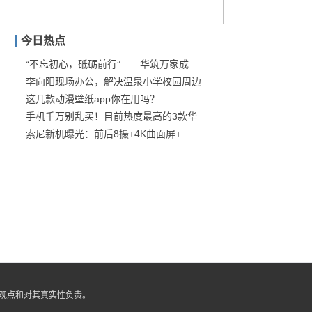
今日热点
“不忘初心，砥砺前行”——华筑万家成
李向阳现场办公，解决温泉小学校园周边
翻身之作？DS旗舰轿车“
这几款动漫壁纸app你在用吗？
手机千万别乱买！目前热度最高的3款华
索尼新机曝光：前后8摄+4K曲面屏+
观点和对其真实性负责。