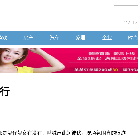
华为手
游戏
房产
汽车
家居
企业
时尚
行
都是靓仔靓女有没有，呐喊声此起彼伏，现场氛围真的很炸