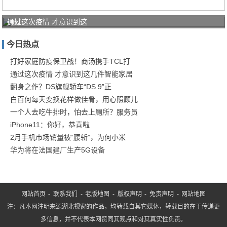
打好
通过这次疫情 才意识到这
家庭
今日热点
防疫
保卫
打好家庭防疫保卫战！商汤携手TCL打
通过这次疫情 才意识到这几件智能家居
战！
翻身之作？DS旗舰轿车“DS 9”正
商汤
白百何每天变换花样做佳肴，用心照顾儿
一个人去吃牛排时，怕去上厕所？服务员
iPhone11：你好，恭喜啦
2月手机市场销量被“腰斩”，为何小米
华为将在法国建厂生产5G设备
网站首页
-
联系我们
-
老版地图
-
版权声明
-
免责声明
-
网站地图
注：凡本网注明来源湖北视窗的作品，均转载自其它媒体，转载目的在于传递更
多信息，并不代表本网赞同其观点和对其真实性负责。