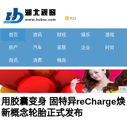
首页
资讯
财经
娱乐
游戏
房产
汽车
家居
企业
时尚
商讯
消费
微商
广告
用胶囊变身 固特异reCharge焕
新概念轮胎正式发布