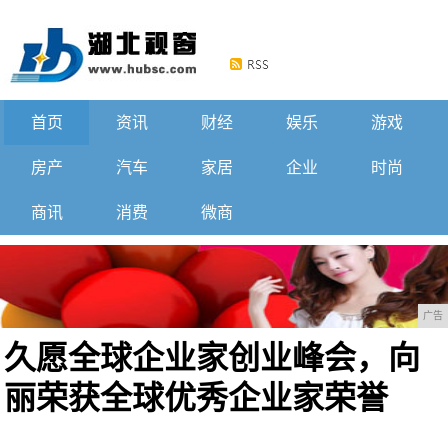
首页
资讯
财经
娱乐
游戏
房产
汽车
家居
企业
时尚
商讯
消费
微商
广告
久愿全球企业家创业峰会，向
丽荣获全球优秀企业家荣誉