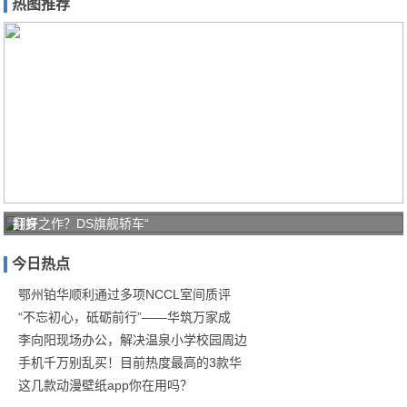
热图推荐
打好
翻身之作？DS旗舰轿车“
家庭
今日热点
防疫
保卫
鄂州铂华顺利通过多项NCCL室间质评
“不忘初心，砥砺前行”——华筑万家成
战！
李向阳现场办公，解决温泉小学校园周边
商汤
手机千万别乱买！目前热度最高的3款华
这几款动漫壁纸app你在用吗？