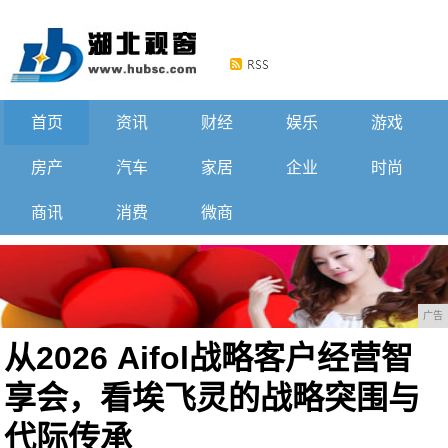
首页
资讯
财经
娱乐
游戏
房产
汽车
家居
企业
时尚
商讯
消费
微商
广告
从2026 Aifol战略客户经营智
享会，看埃飞灵的战略突围与
代际传承