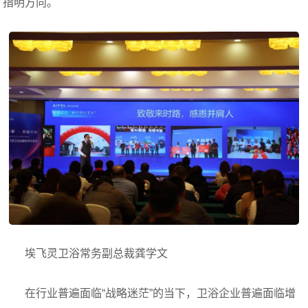
指明方向。
埃飞灵卫浴常务副总裁龚学文
在行业普遍面临“战略迷茫”的当下，卫浴企业普遍面临增