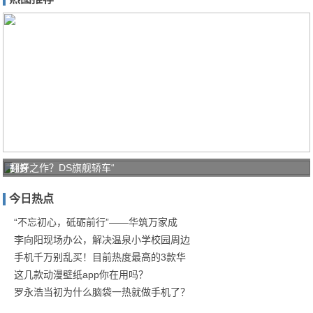
打好
翻身之作？DS旗舰轿车“
家庭
今日热点
防疫
保卫
“不忘初心，砥砺前行”——华筑万家成
李向阳现场办公，解决温泉小学校园周边
战！
手机千万别乱买！目前热度最高的3款华
商汤
这几款动漫壁纸app你在用吗？
罗永浩当初为什么脑袋一热就做手机了？