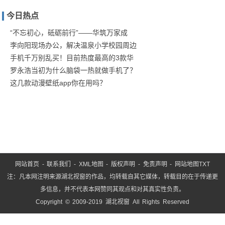
家庭
今日热点
防疫
保卫
“不忘初心，砥砺前行”——华筑万家成
李向阳现场办公，解决温泉小学校园周边
战！
手机千万别乱买！目前热度最高的3款华
商汤
罗永浩当初为什么脑袋一热就做手机了？
这几款动漫壁纸app你在用吗？
网站首页
-
联系我们
-
XML地图
-
版权声明
-
免责声明
-
网站地图
TXT
注：凡本网注明来源湖北视窗的作品，均转载自其它媒体，转载目的在于传递更
多信息，并不代表本网赞同其观点和对其真实性负责。
Copyright © 2009-2019 湖北视窗 All Rights Reserved