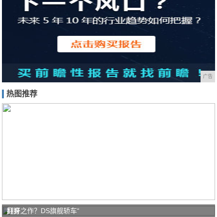
广告
热图推荐
打好
翻身之作？DS旗舰轿车“