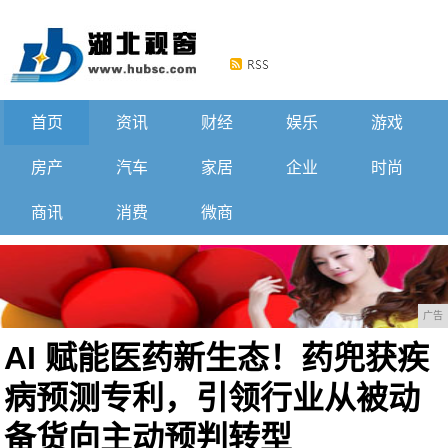
首页
资讯
财经
娱乐
游戏
房产
汽车
家居
企业
时尚
商讯
消费
微商
广告
AI 赋能医药新生态！药兜获疾
病预测专利，引领行业从被动
备货向主动预判转型