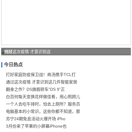
打好
通过这次疫情 才意识到这
家庭
今日热点
防疫
保卫
打好家庭防疫保卫战！商汤携手TCL打
通过这次疫情 才意识到这几件智能家居
战！
翻身之作？DS旗舰轿车“DS 9”正
商汤
白百何每天变换花样做佳肴，用心照顾儿
一个人去吃牛排时，怕去上厕所？服务员
电脑基本的小常识，这些你都不知道，那
苏宁24期免息活动火爆开场 iPho
3月份来了苹果的小屏幕iPhone也