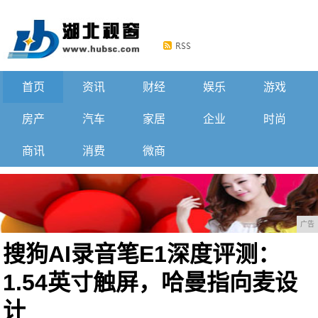
首页
资讯
财经
娱乐
游戏
房产
汽车
家居
企业
时尚
商讯
消费
微商
广告
搜狗AI录音笔E1深度评测：
1.54英寸触屏，哈曼指向麦设
计