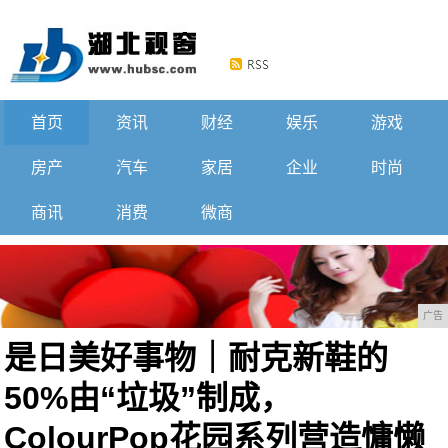
首页
资讯
财经
娱乐
游戏
房产
汽车
家居
企业
时尚
商讯
消费
微商
广告
是日美好事物｜耐克新鞋的
50%由“垃圾”制成，
ColourPop花园系列营造慵懒