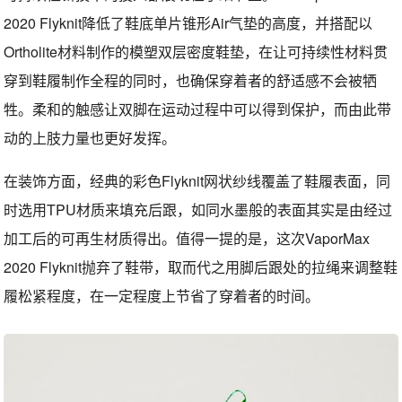
2020 Flyknit降低了鞋底单片锥形Air气垫的高度，并搭配以
Ortholite材料制作的模塑双层密度鞋垫，在让可持续性材料贯
穿到鞋履制作全程的同时，也确保穿着者的舒适感不会被牺
牲。柔和的触感让双脚在运动过程中可以得到保护，而由此带
动的上肢力量也更好发挥。
在装饰方面，经典的彩色Flyknit网状纱线覆盖了鞋履表面，同
时选用TPU材质来填充后跟，如同水墨般的表面其实是由经过
加工后的可再生材质得出。值得一提的是，这次VaporMax
2020 Flyknit抛弃了鞋带，取而代之用脚后跟处的拉绳来调整鞋
履松紧程度，在一定程度上节省了穿着者的时间。