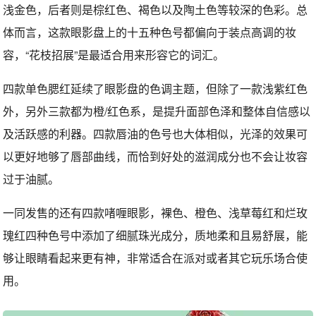
浅金色，后者则是棕红色、褐色以及陶土色等较深的色彩。总
体而言，这款眼影盘上的十五种色号都偏向于装点高调的妆
容，“花枝招展”是最适合用来形容它的词汇。
四款单色腮红延续了眼影盘的色调主题，但除了一款浅紫红色
外，另外三款都为橙/红色系，是提升面部色泽和整体自信感以
及活跃感的利器。四款唇油的色号也大体相似，光泽的效果可
以更好地够了唇部曲线，而恰到好处的滋润成分也不会让妆容
过于油腻。
一同发售的还有四款啫喱眼影，裸色、橙色、浅草莓红和烂玫
瑰红四种色号中添加了细腻珠光成分，质地柔和且易舒展，能
够让眼睛看起来更有神，非常适合在派对或者其它玩乐场合使
用。