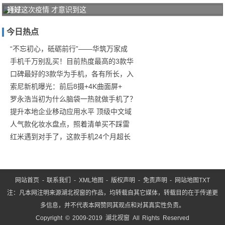
打好
通过这次疫情 才意识到这
家庭
今日热点
防疫
保卫
“不忘初心，砥砺前行”——华筑万家成
手机千万别乱买！目前热度最高的3款华
战！
口碑最好的3款华为手机，各有所长，入
商汤
索尼新机曝光：前后8摄+4K曲面屏+
罗永浩当初为什么脑袋一热就做手机了？
提升本地企业移动应用水平 顶级中文域
人气款化妆水盘点，照着清单买不踩雷
红米遇到对手了，这款手机24个月超长
网站首页
-
联系我们
-
XML地图
-
版权声明
-
免责声明
-
网站地图
TXT
注：凡本网注明来源湖北视窗的作品，均转载自其它媒体，转载目的在于传递更
多信息，并不代表本网赞同其观点和对其真实性负责。
Copyright © 2009-2019 湖北视窗 All Rights Reserved