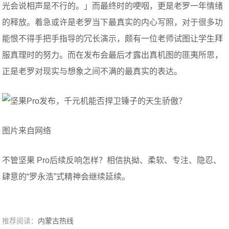
光会说相声是不行的。」而最终时的哽咽，更是老罗一年情绪
的释放。着急或许是老罗当下最真实的内心写照，对于很多功
能恨不得手把手指导的冗长演示，颇有一位老师试图让学生拜
服真理时的努力。而在发布会最后才露出真机图的匪夷所思，
正是老罗对现实与想象之间不满的最真实的表达。
图片来自网络
不管坚果 Pro后续反响怎样？相信执拗、柔软、专注、隐忍、
肆意的“罗永浩”式精神会继续延续。
推荐阅读：
内蒙古热线