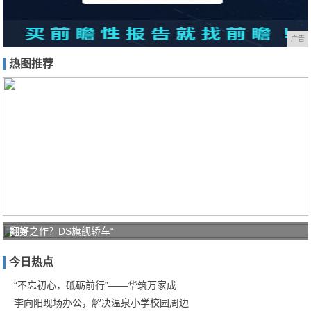
广告
热图推荐
打好
翻身之作？DS旗舰轿车“
家庭
今日热点
防疫
保卫
“不忘初心，砥砺前行”——华筑万家成
李向阳现场办公，解决温泉小学校园周边
战！