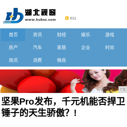
首页
资讯
财经
娱乐
游戏
房产
汽车
家居
企业
时尚
商讯
消费
微商
广告
坚果Pro发布，千元机能否捍卫
锤子的天生骄傲？!