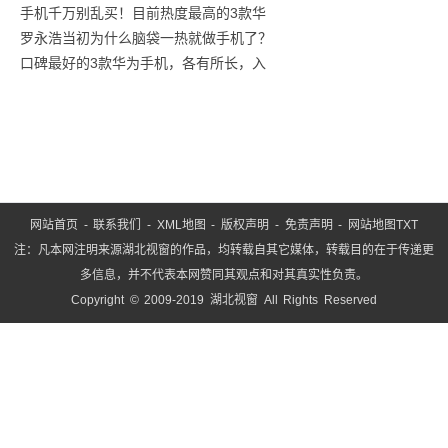
手机千万别乱买！目前热度最高的3款华
商汤
罗永浩当初为什么脑袋一热就做手机了？
口碑最好的3款华为手机，各有所长，入
网站首页
-
联系我们
-
XML地图
-
版权声明
-
免责声明
-
网站地图
TXT
注：凡本网注明来源湖北视窗的作品，均转载自其它媒体，转载目的在于传递更
多信息，并不代表本网赞同其观点和对其真实性负责。
Copyright © 2009-2019 湖北视窗 All Rights Reserved