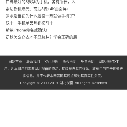
口碑最好的3款华为手机，各有所长，入
商汤
索尼新机曝光：前后8摄+4K曲面屏+
罗永浩当初为什么脑袋一热就做手机了？
双十一手机单品热销榜前十
新款iPhone命名或确认!
初秋怎么穿衣才不显臃肿？学会正确的层
网站首页
-
联系我们
-
XML地图
-
版权声明
-
免责声明
-
网站地图
TXT
注：凡本网注明来源湖北视窗的作品，均转载自其它媒体，转载目的在于传递更
多信息，并不代表本网赞同其观点和对其真实性负责。
Copyright © 2009-2019 湖北视窗 All Rights Reserved