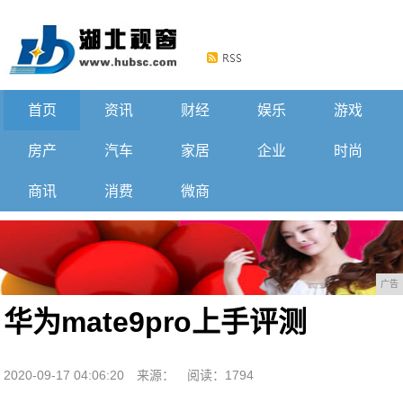
首页
资讯
财经
娱乐
游戏
房产
汽车
家居
企业
时尚
商讯
消费
微商
广告
华为mate9pro上手评测
2020-09-17 04:06:20
来源：
阅读：1794