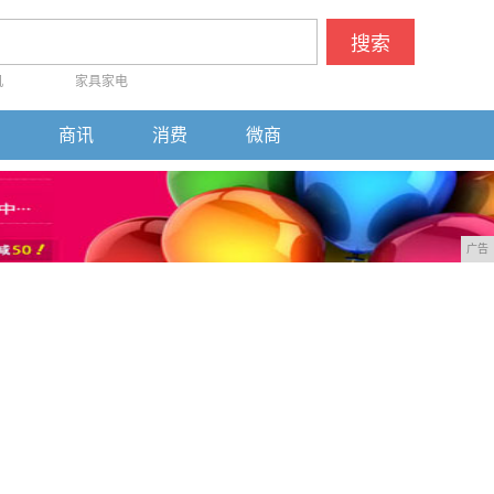
搜索
机
家具家电
商讯
消费
微商
广告