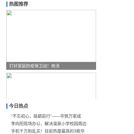
热图推荐
打好家庭防疫保卫战！商汤
今日热点
“不忘初心，砥砺前行”——华筑万家成
李向阳现场办公，解决温泉小学校园周边
翻身之作？DS旗舰轿车“
手机千万别乱买！目前热度最高的3款华