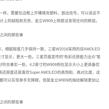
手机一样，需要在边框上开槽填充塑料，放出信号，可以说这不
计上的缺陷和无奈，金立W909上倒是没发现任何的断层。
，细腻程度几乎保持一致，三星W2016采用的双AMOLED
4.2英寸显示，更大一些。三星页面宣传的“色彩还原能力出众”笔
对符合事实一些，4.2英寸的W909则在显示大小上更具备优
还原度还是喜欢Super AMOLED的高饱和、高对比度，这
都可以实现单手无障碍，但是金立W909的指纹解锁更加让