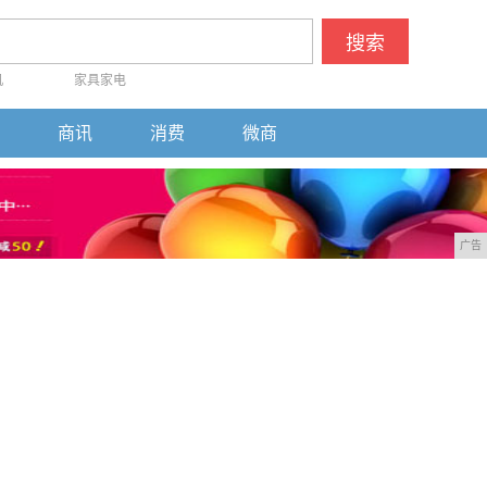
搜索
机
家具家电
商讯
消费
微商
广告