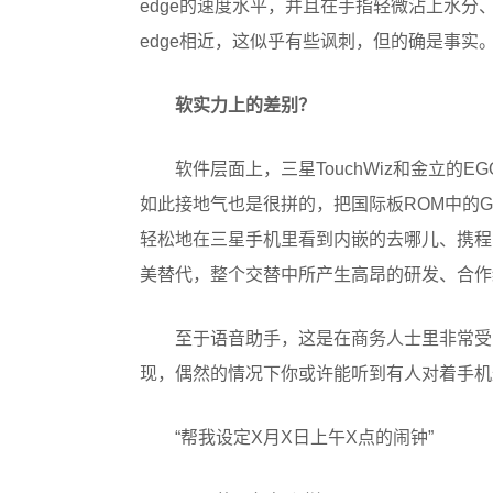
edge的速度水平，并且在手指轻微沾上水分、油
edge相近，这似乎有些讽刺，但的确是事实
软实力上的差别？
软件层面上，三星TouchWiz和金立的
如此接地气也是很拼的，把国际板ROM中的G
轻松地在三星手机里看到内嵌的去哪儿、携程
美替代，整个交替中所产生高昂的研发、合作
至于语音助手，这是在商务人士里非常受
现，偶然的情况下你或许能听到有人对着手机
“帮我设定X月X日上午X点的闹钟”