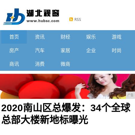
首页
资讯
财经
娱乐
游戏
房产
汽车
家居
企业
时尚
商讯
消费
微商
广告
2020南山区总爆发：34个全球
总部大楼新地标曝光