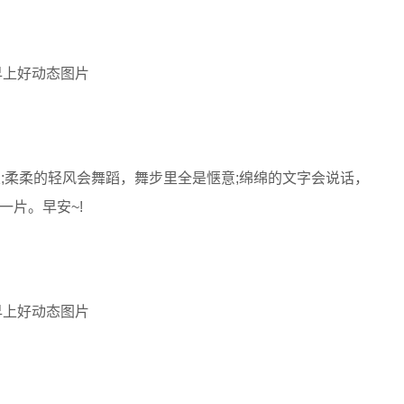
;柔柔的轻风会舞蹈，舞步里全是惬意;绵绵的文字会说话，
一片。早安~!