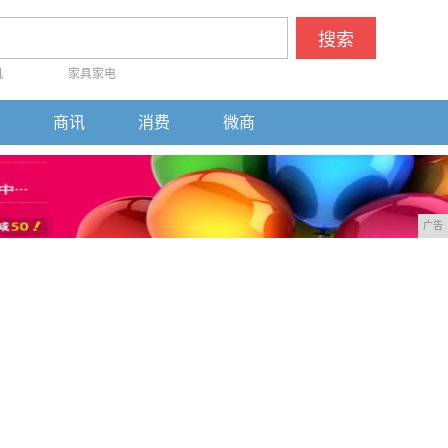
搜索
机
家具家电
商讯
消费
微商
广告