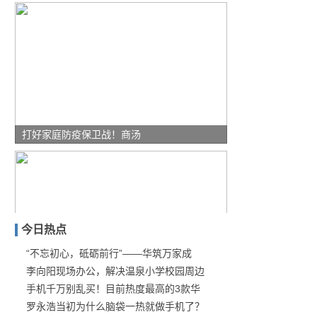
打好家庭防疫保卫战！商汤
今日热点
“不忘初心，砥砺前行”——华筑万家成
李向阳现场办公，解决温泉小学校园周边
翻身之作？DS旗舰轿车“
手机千万别乱买！目前热度最高的3款华
罗永浩当初为什么脑袋一热就做手机了？