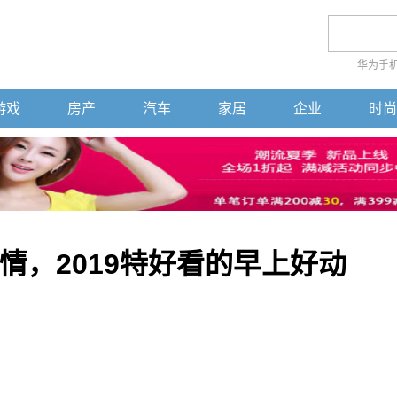
华为手
游戏
房产
汽车
家居
企业
时尚
情，2019特好看的早上好动