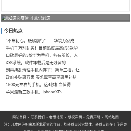
打好
通过这次疫情 才意识到这
家庭
今日热点
防疫
保卫
“不忘初心，砥砺前行”——华筑万家成
手机千万别乱买！目前热度最高的3款华
战！
口碑最好的3款华为手机，各有所长，入
商汤
iOS系统，软件卸载后是无残留的
别再胡乱清理手机内存了！简单三招，让
政府补贴惠万家 买凯翼至高享惠民补贴
1500元左右的手机，这4款相当值得
苹果最新三款手机：iphoneXR、
网站首页
-
联系我们
-
老版地图
-
版权声明
-
免责声明
-
网站地图
注：凡本网注明来源湖北视窗的作品，均转载自其它媒体，转载目的在于传递更