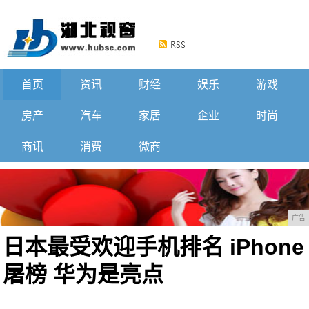
首页
资讯
财经
娱乐
游戏
房产
汽车
家居
企业
时尚
商讯
消费
微商
广告
日本最受欢迎手机排名 iPhone
屠榜 华为是亮点