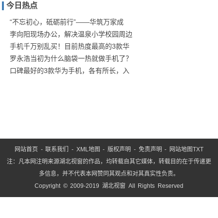
今日热点
防疫
保卫
“不忘初心，砥砺前行”——华筑万家成
李向阳现场办公，解决温泉小学校园周边
战！
手机千万别乱买！目前热度最高的3款华
商汤
罗永浩当初为什么脑袋一热就做手机了？
口碑最好的3款华为手机，各有所长，入
网站首页
-
联系我们
-
XML地图
-
版权声明
-
免责声明
-
网站地图
TXT
注：凡本网注明来源湖北视窗的作品，均转载自其它媒体，转载目的在于传递更
多信息，并不代表本网赞同其观点和对其真实性负责。
Copyright © 2009-2019 湖北视窗 All Rights Reserved