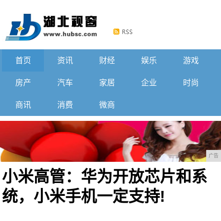
首页
资讯
财经
娱乐
游戏
房产
汽车
家居
企业
时尚
商讯
消费
微商
广告
小米高管：华为开放芯片和系
统，小米手机一定支持!