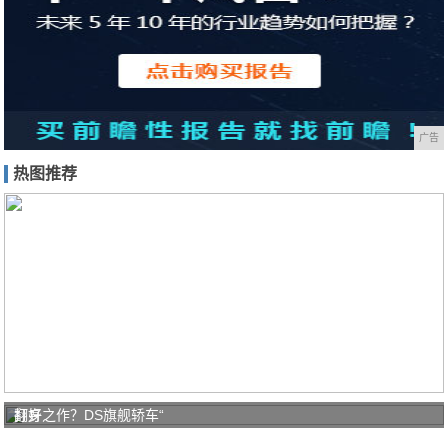
广告
热图推荐
打好
翻身之作？DS旗舰轿车“
家庭