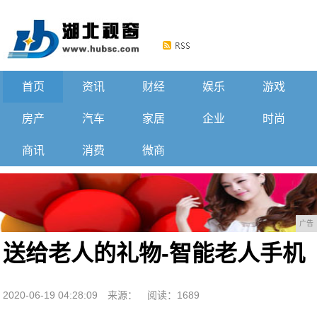
首页
资讯
财经
娱乐
游戏
房产
汽车
家居
企业
时尚
商讯
消费
微商
广告
送给老人的礼物-智能老人手机
2020-06-19 04:28:09
来源：
阅读：1689