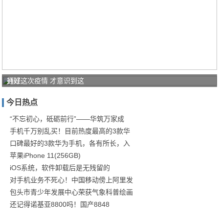
打好
通过这次疫情 才意识到这
家庭
今日热点
防疫
保卫
“不忘初心，砥砺前行”——华筑万家成
手机千万别乱买！目前热度最高的3款华
战！
口碑最好的3款华为手机，各有所长，入
商汤
苹果iPhone 11(256GB)
iOS系统，软件卸载后是无残留的
对手机业务不死心！中国移动傍上阿里发
包头市青少年发展中心荣获气象科普绘画
还记得诺基亚8800吗！国产8848