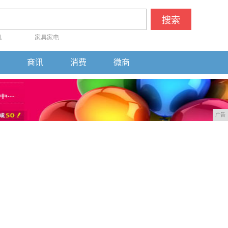
搜索
机
家具家电
商讯
消费
微商
广告