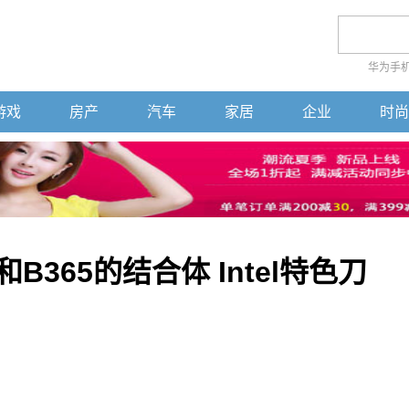
华为手
游戏
房产
汽车
家居
企业
时尚
和B365的结合体 Intel特色刀