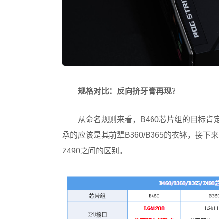
规格对比：反向挤牙膏再现？
从命名规则来看，B460芯片组的目标肯定
承的应该是其前辈B360/B365的衣钵，接下
Z490之间的区别。