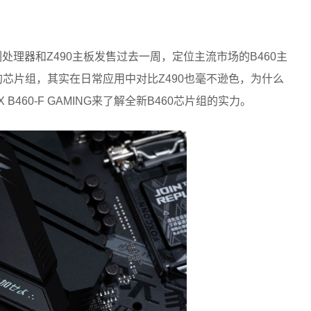
处理器和Z490主板发售过去一周，定位主流市场的B460主
的芯片组，其实在日常应用中对比Z490也毫不逊色，为什么
B460-F GAMING来了解全新B460芯片组的实力。