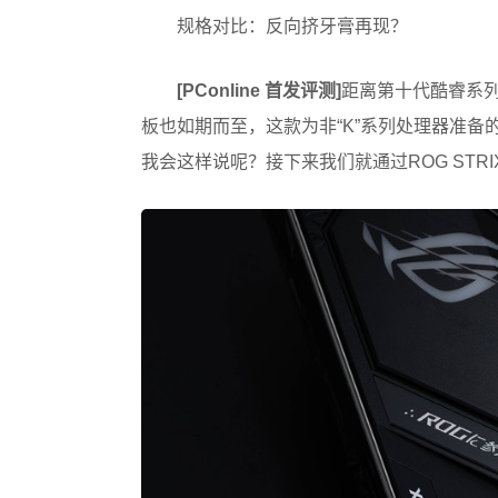
规格对比：反向挤牙膏再现？
[PConline 首发评测]
距离第十代酷睿系列
板也如期而至，这款为非“K”系列处理器准备
我会这样说呢？接下来我们就通过ROG STRIX 