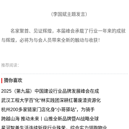
（李国斌主题发言）
名家聚首、见证辉煌，本届峰会承载了行业一年来的成就
与辉煌，必将为与会人员带来全新的触动与收获！
推荐阅读：
猜你喜欢
2025（第九届）中国建设行业品牌发展峰会在成
武汉工程大学百”化“林实践团深耕红薯废渣资源化
杭州200多家链家门店化身“小哥驿站”，为骑手
跨越山海 推动未来丨山推全新品牌暨AI战略全球
星河智善生活连续斩获行业殊荣，综合实力领跑物业