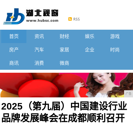
首页
资讯
财经
娱乐
游戏
房产
汽车
家居
企业
时尚
商讯
消费
微商
广告
2025（第九届）中国建设行业
品牌发展峰会在成都顺利召开