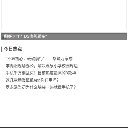
打好
翻身之作？DS旗舰轿车“
家庭
今日热点
防疫
保卫
“不忘初心，砥砺前行”——华筑万家成
李向阳现场办公，解决温泉小学校园周边
战！
手机千万别乱买！目前热度最高的3款华
商汤
这几款动漫壁纸app你在用吗？
罗永浩当初为什么脑袋一热就做手机了？