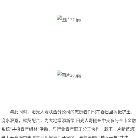
与此同时，阳光人寿陕西分公司的志愿者们也在春日里挥锹铲土、
浇水灌溉，默契配合，为大地增添新绿;阳光人寿随州中支参与全市金融
系统“共植青年绿林”活动，与行业青年职工分工协作，栽下一片新苗;阳
光人寿襄阳中支则来到鱼梁洲北开发区，与监管部门种下一棵“共建