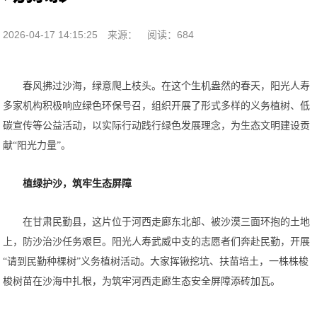
2026-04-17 14:15:25
来源：
阅读：684
春风拂过沙海，绿意爬上枝头。在这个生机盎然的春天，阳光人寿
多家机构积极响应绿色环保号召，组织开展了形式多样的义务植树、低
碳宣传等公益活动，以实际行动践行绿色发展理念，为生态文明建设贡
献“阳光力量”。
植绿护沙，筑牢生态屏障
在甘肃民勤县，这片位于河西走廊东北部、被沙漠三面环抱的土地
上，防沙治沙任务艰巨。阳光人寿武威中支的志愿者们奔赴民勤，开展
“请到民勤种棵树”义务植树活动。大家挥锹挖坑、扶苗培土，一株株梭
梭树苗在沙海中扎根，为筑牢河西走廊生态安全屏障添砖加瓦。