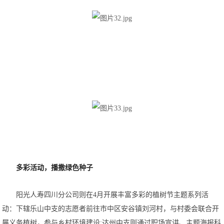
多彩活动，播撒绿色种子
阳光人寿四川分公司则在4月开展丰富多彩的植树节主题系列活
动：下辖乐山中支的志愿者前往市中区安谷镇刘河村，与村委会联合开
展义务植树，参与乡村环境建设;达州中支则通过职场宣讲、主题海报科