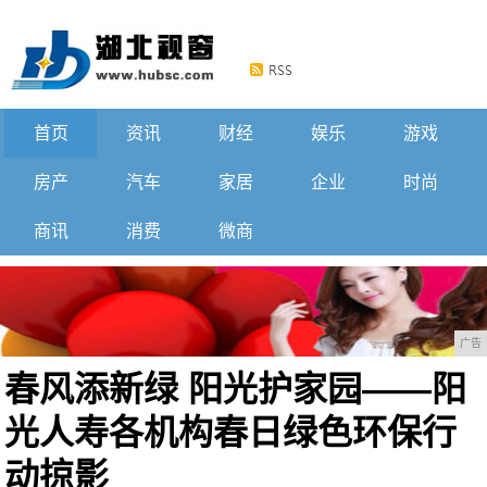
首页
资讯
财经
娱乐
游戏
房产
汽车
家居
企业
时尚
商讯
消费
微商
广告
春风添新绿 阳光护家园——阳
光人寿各机构春日绿色环保行
动掠影