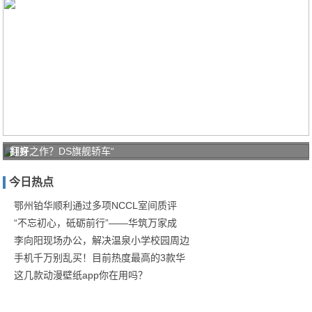
打好
翻身之作？DS旗舰轿车“
家庭
今日热点
防疫
保卫
鄂州铂华顺利通过多项NCCL室间质评
“不忘初心，砥砺前行”——华筑万家成
战！
李向阳现场办公，解决温泉小学校园周边
商汤
手机千万别乱买！目前热度最高的3款华
这几款动漫壁纸app你在用吗？