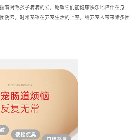
揣着对毛孩子满满的爱，期望它们能健康快乐地陪伴在身
团阴云，时常笼罩在养宠生活的上空，给养宠人带来诸多困