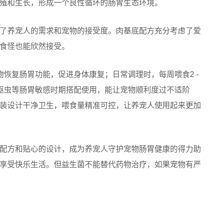
殖和生长，形成一个良性循环的肠胃生态环境。
了养宠人的需求和宠物的接受度。肉基底配方充分考虑了爱
食怪也能欣然接受。
恢复肠胃功能，促进身体康复；日常调理时，每周喂食2 -
驱虫等肠胃敏感时期搭配使用，能让宠物顺利度过不适阶
装设计干净卫生，喂食量精准可控，让养宠人使用起来更加
配方和贴心的设计，成为养宠人守护宠物肠胃健康的得力助
享受快乐生活。但益生菌不能替代药物治疗，如果宠物有严