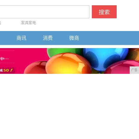
搜索
机
家具家电
商讯
消费
微商
广告