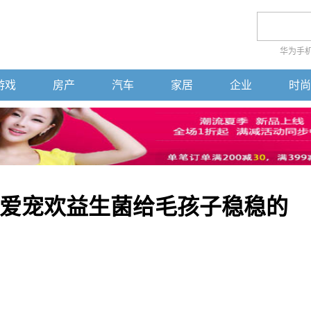
华为手
游戏
房产
汽车
家居
企业
时尚
爱宠欢益生菌给毛孩子稳稳的