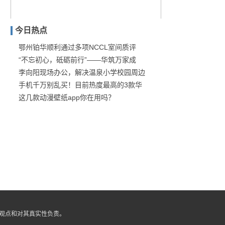
今日热点
鄂州铂华顺利通过多项NCCL室间质评
“不忘初心，砥砺前行”——华筑万家成
翻身之作？DS旗舰轿车“
李向阳现场办公，解决温泉小学校园周边
手机千万别乱买！目前热度最高的3款华
这几款动漫壁纸app你在用吗？
观点和对其真实性负责。