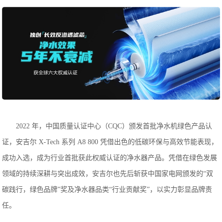
2022 年，中国质量认证中心（CQC）颁发首批净水机绿色产品认
证，安吉尔 X-Tech 系列 A8 800 凭借出色的低碳环保与高效节能表现，
成功入选，成为行业首批获此权威认证的净水器产品。凭借在绿色发展
领域的持续深耕与突出成效，安吉尔也先后斩获中国家电网颁发的“双
碳践行，绿色品牌”奖及净水器品类“行业贡献奖”，以实力彰显品牌责
任。