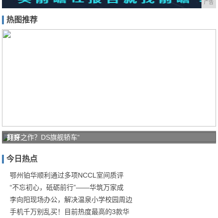
广告
热图推荐
打好
翻身之作？DS旗舰轿车“
家庭
今日热点
防疫
保卫
鄂州铂华顺利通过多项NCCL室间质评
“不忘初心，砥砺前行”——华筑万家成
战！
李向阳现场办公，解决温泉小学校园周边
商汤
手机千万别乱买！目前热度最高的3款华