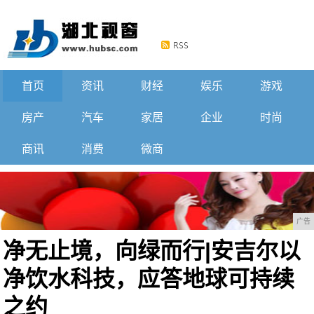
首页
资讯
财经
娱乐
游戏
房产
汽车
家居
企业
时尚
商讯
消费
微商
广告
净无止境，向绿而行|安吉尔以
净饮水科技，应答地球可持续
之约