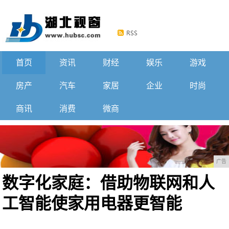
首页
资讯
财经
娱乐
游戏
房产
汽车
家居
企业
时尚
商讯
消费
微商
广告
数字化家庭：借助物联网和人
工智能使家用电器更智能