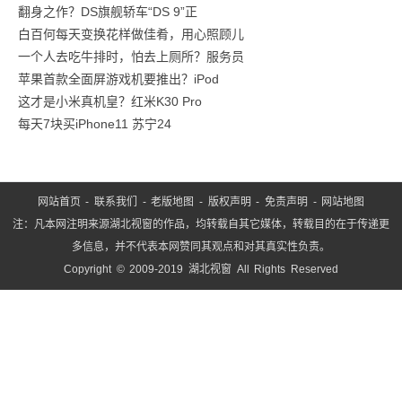
翻身之作？DS旗舰轿车“DS 9”正
商汤
白百何每天变换花样做佳肴，用心照顾儿
一个人去吃牛排时，怕去上厕所？服务员
苹果首款全面屏游戏机要推出？iPod
这才是小米真机皇？红米K30 Pro
每天7块买iPhone11 苏宁24
网站首页
-
联系我们
-
老版地图
-
版权声明
-
免责声明
-
网站地图
注：凡本网注明来源湖北视窗的作品，均转载自其它媒体，转载目的在于传递更
多信息，并不代表本网赞同其观点和对其真实性负责。
Copyright © 2009-2019 湖北视窗 All Rights Reserved