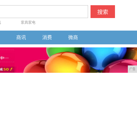
搜索
机
家具家电
商讯
消费
微商
广告