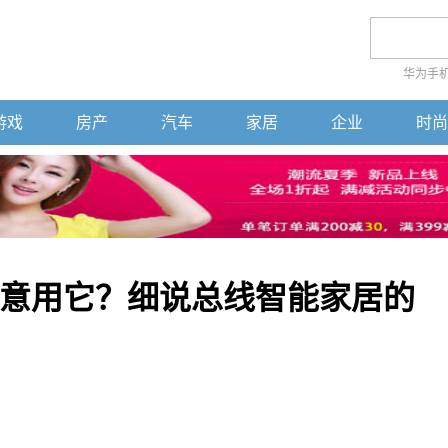
华为手
游戏
房产
汽车
家居
企业
时尚
意用它？细说总线智能家居的