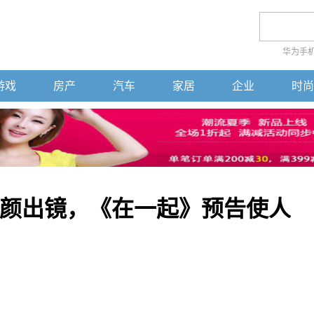
华为手
游戏
房产
汽车
家居
企业
时尚
颜出镜，《在一起》预告使人