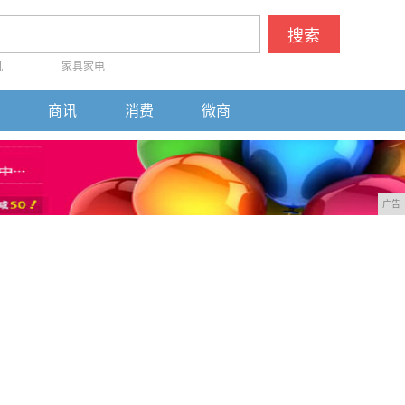
搜索
机
家具家电
商讯
消费
微商
广告