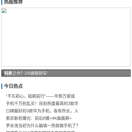
热图推荐
打好
翻身之作？DS旗舰轿车“
家庭
今日热点
防疫
保卫
“不忘初心，砥砺前行”——华筑万家成
手机千万别乱买！目前热度最高的3款华
战！
口碑最好的3款华为手机，各有所长，入
商汤
索尼新机曝光：前后8摄+4K曲面屏+
罗永浩当初为什么脑袋一热就做手机了？