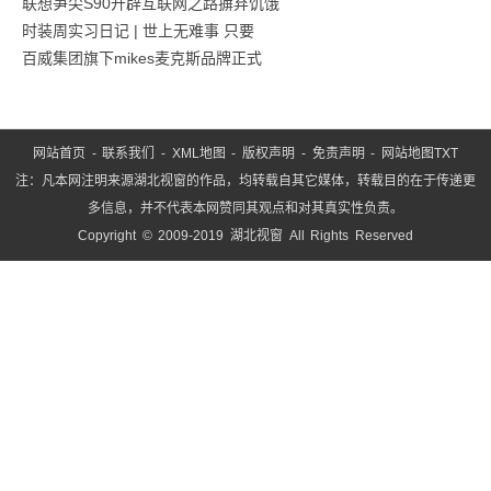
联想笋尖S90开辟互联网之路摒弃饥饿
时装周实习日记 | 世上无难事 只要
百威集团旗下mikes麦克斯品牌正式
网站首页
-
联系我们
-
XML地图
-
版权声明
-
免责声明
-
网站地图
TXT
注：凡本网注明来源湖北视窗的作品，均转载自其它媒体，转载目的在于传递更
多信息，并不代表本网赞同其观点和对其真实性负责。
Copyright © 2009-2019 湖北视窗 All Rights Reserved