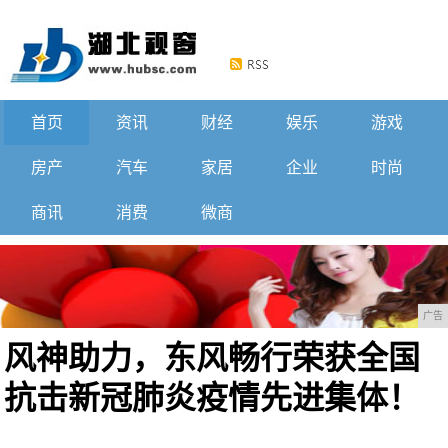
首页
资讯
财经
娱乐
游戏
房产
汽车
家居
企业
时尚
商讯
消费
微商
广告
风神助力，东风畅行荣获全国
抗击新冠肺炎疫情先进集体！