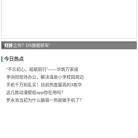
打好
翻身之作？DS旗舰轿车“
家庭
今日热点
防疫
保卫
“不忘初心，砥砺前行”——华筑万家成
李向阳现场办公，解决温泉小学校园周边
战！
手机千万别乱买！目前热度最高的3款华
商汤
这几款动漫壁纸app你在用吗？
罗永浩当初为什么脑袋一热就做手机了？