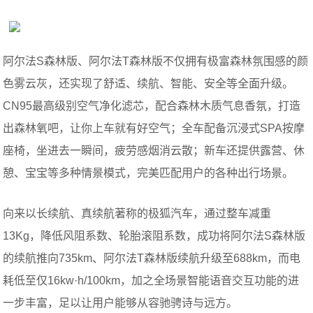
阿尔法S森林版、阿尔法T森林版不仅拥有极富森林氛围感的颜
色雾云灰，还实现了舒适、续航、智能、安全等全面升级。
CN95最高级别空气净化滤芯，配合森林木质气息香氛，打造
出森林氧吧，让你上车就有好空气；全车配备沉浸式SPA按摩
座椅，坐进去一瞬间，疲劳感烟消云散；新车还提供露营、休
憩、宝宝等多种情景模式，完美匹配用户的各种出行场景。
向来以长续航、真续航著称的极狐汽车，通过整车减重
13Kg，降低风阻系数、轮胎滚阻系数，成功将阿尔法S森林版
的续航推向735km、阿尔法T森林版续航升级至688km，而电
耗低至仅16kw·h/100km，加之全场景智能语音交互功能的进
一步丰富，足以让用户能够从容驰骋诗与远方。