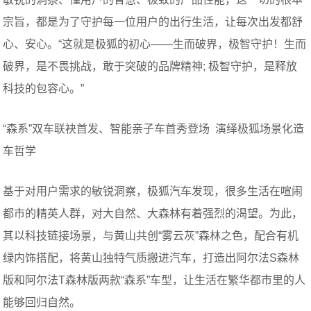
宗旨，都是为了守护每一位用户的出行生活，让每次出发都舒
心、安心。“这就是极狐的初心——生而破界，极智守护！生而
破界，是不畏挑战，敢于突破的品牌精神; 极智守护，是释放
科技的包容心。”
“森系”双车联袂首发、智能亲子车首秀登场 演绎极狐场景化造
车哲学
基于对用户需求的敏锐洞察，极狐汽车发现，很多生活在喧闹
都市的精英人群，对大自然、大森林有着强烈的渴望。为此，
其以科技链接场景，与黄山共创“雾云灰”森林之色，配合有机
绿内饰搭配，将黄山独特气质搬进汽车，打造出阿尔法S森林
版和阿尔法T森林版两款“森系”车型，让生活在繁华都市里的人
能够回归自然。