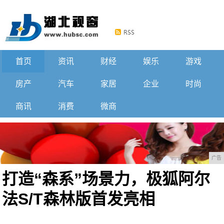
首页
资讯
财经
娱乐
游戏
房产
汽车
家居
企业
时尚
商讯
消费
微商
广告
打造“森系”场景力，极狐阿尔
法S/T森林版首发亮相