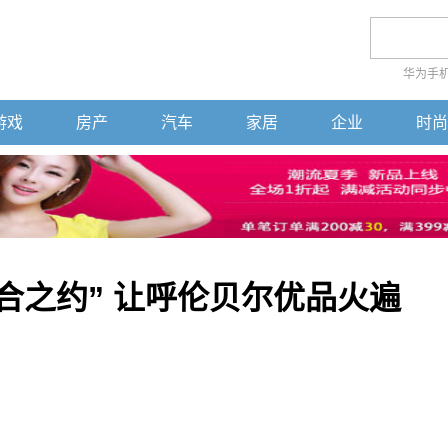
华为手
游戏
房产
汽车
家居
企业
时尚
合之约” 让呼伦贝尔优品火遍