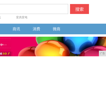
搜索
机
家具家电
商讯
消费
微商
广告