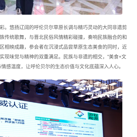
彩。悠扬辽阔的呼伦贝尔草原长调与精巧灵动的大同非遗剪
族传统歌舞，与晋北民俗风情精彩碰撞，奏响民族融合的和
区相映成趣，参会者在沉浸式品尝草原生态美食的同时，近
实现味觉与精神的双重满足。民族与非遗的相交，“美食+文
与情感温度，让呼伦贝尔的生态价值与文化底蕴深入人心。