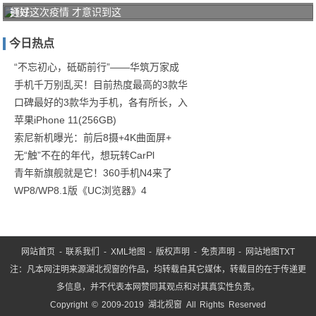
打好
通过这次疫情 才意识到这
家庭
今日热点
防疫
保卫
“不忘初心，砥砺前行”——华筑万家成
手机千万别乱买！目前热度最高的3款华
战！
口碑最好的3款华为手机，各有所长，入
商汤
苹果iPhone 11(256GB)
索尼新机曝光：前后8摄+4K曲面屏+
无“触”不在的年代，想玩转CarPl
青年新旗舰就是它！360手机N4来了
WP8/WP8.1版《UC浏览器》4
网站首页
-
联系我们
-
XML地图
-
版权声明
-
免责声明
-
网站地图
TXT
注：凡本网注明来源湖北视窗的作品，均转载自其它媒体，转载目的在于传递更
多信息，并不代表本网赞同其观点和对其真实性负责。
Copyright © 2009-2019 湖北视窗 All Rights Reserved