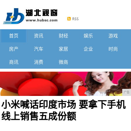
首页
资讯
财经
娱乐
游戏
房产
汽车
家居
企业
时尚
商讯
消费
微商
广告
小米喊话印度市场 要拿下手机
线上销售五成份额