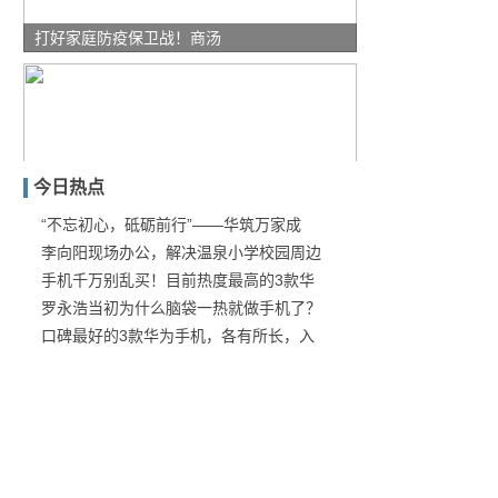
打好家庭防疫保卫战！商汤
今日热点
“不忘初心，砥砺前行”——华筑万家成
李向阳现场办公，解决温泉小学校园周边
翻身之作？DS旗舰轿车“
手机千万别乱买！目前热度最高的3款华
罗永浩当初为什么脑袋一热就做手机了？
口碑最好的3款华为手机，各有所长，入