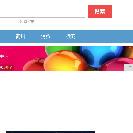
搜索
机
家具家电
商讯
消费
微商
广告