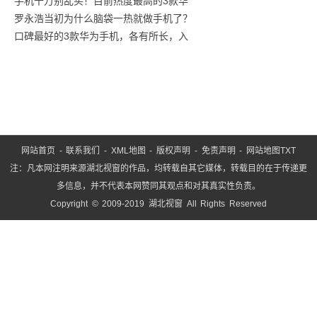
手机千万别乱买！目前热度最高的3款华
商汤
罗永浩当初为什么脑袋一热就做手机了？
口碑最好的3款华为手机，各有所长，入
网站首页
-
联系我们
-
XML地图
-
版权声明
-
免责声明
-
网站地图
TXT
注：凡本网注明来源湖北视窗的作品，均转载自其它媒体，转载目的在于传递更
多信息，并不代表本网赞同其观点和对其真实性负责。
Copyright © 2009-2019 湖北视窗 All Rights Reserved