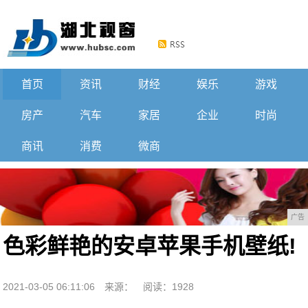
首页
资讯
财经
娱乐
游戏
房产
汽车
家居
企业
时尚
商讯
消费
微商
广告
色彩鲜艳的安卓苹果手机壁纸!
2021-03-05 06:11:06
来源：
阅读：1928