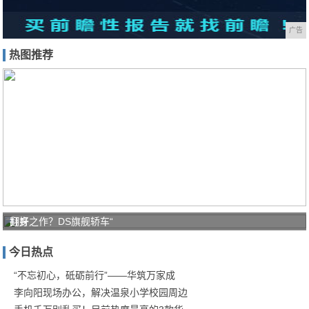
广告
热图推荐
打好
翻身之作？DS旗舰轿车“
家庭
今日热点
防疫
保卫
“不忘初心，砥砺前行”——华筑万家成
李向阳现场办公，解决温泉小学校园周边
战！